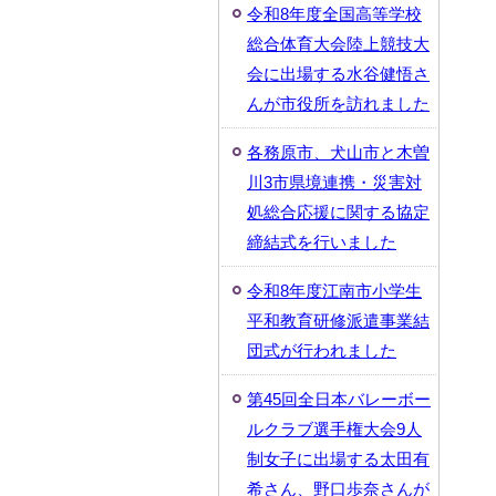
令和8年度全国高等学校
総合体育大会陸上競技大
会に出場する水谷健悟さ
んが市役所を訪れました
各務原市、犬山市と木曽
川3市県境連携・災害対
処総合応援に関する協定
締結式を行いました
令和8年度江南市小学生
平和教育研修派遣事業結
団式が行われました
第45回全日本バレーボー
ルクラブ選手権大会9人
制女子に出場する太田有
希さん、野口歩奈さんが