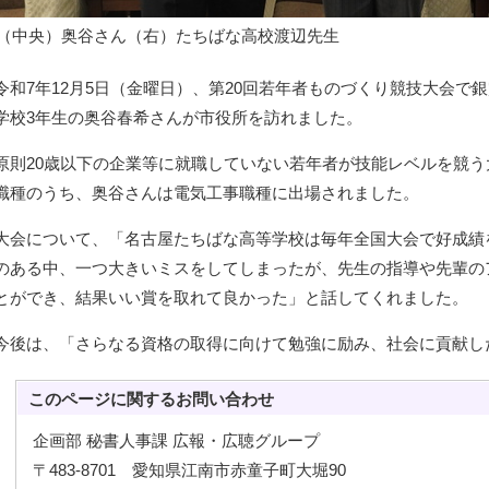
（中央）奥谷さん（右）たちばな高校渡辺先生
令和7年12月5日（金曜日）、第20回若年者ものづくり競技大会で
学校3年生の奥谷春希さんが市役所を訪れました。
原則20歳以下の企業等に就職していない若年者が技能レベルを競う
職種のうち、奥谷さんは電気工事職種に出場されました。
大会について、「名古屋たちばな高等学校は毎年全国大会で好成績
のある中、一つ大きいミスをしてしまったが、先生の指導や先輩の
とができ、結果いい賞を取れて良かった」と話してくれました。
今後は、「さらなる資格の取得に向けて勉強に励み、社会に貢献し
このページに関する
お問い合わせ
企画部 秘書人事課 広報・広聴グループ
〒483-8701 愛知県江南市赤童子町大堀90