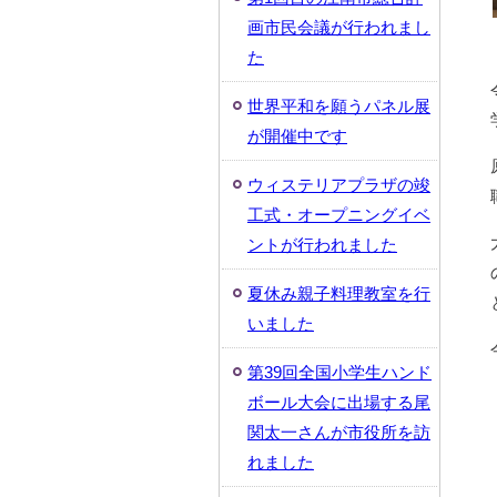
画市民会議が行われまし
た
世界平和を願うパネル展
が開催中です
ウィステリアプラザの竣
工式・オープニングイベ
ントが行われました
夏休み親子料理教室を行
いました
第39回全国小学生ハンド
ボール大会に出場する尾
関太一さんが市役所を訪
れました