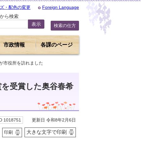
ズ・配色の変更
Foreign Language
Dから検索
検索の仕方
市政情報
各課のページ
んが市役所を訪れました
賞を受賞した奥谷春希
更新日 令和8年2月6日
 1018751
大きな文字で印刷
印刷