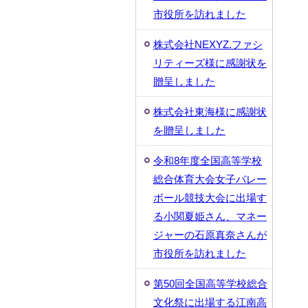
市役所を訪れました
株式会社NEXYZ.ファシ
リティーズ様に感謝状を
贈呈しました
株式会社東海様に感謝状
を贈呈しました
令和8年度全国高等学校
総合体育大会女子バレー
ボール競技大会に出場す
る小関夏姫さん、マネー
ジャーの石原真奈さんが
市役所を訪れました
第50回全国高等学校総合
文化祭に出場する江南高