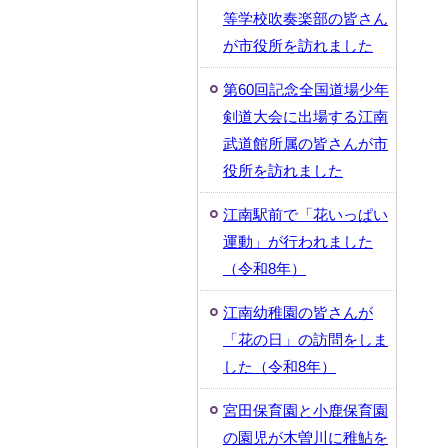
等学校吹奏楽部の皆さん
が市役所を訪れました
第60回記念全国道場少年
剣道大会に出場する江南
武道館所属の皆さんが市
役所を訪れました
江南駅前で「花いっぱい
運動」が行われました
（令和8年）
江南幼稚園の皆さんが
「花の日」の訪問をしま
した（令和8年）
宮田保育園と小鹿保育園
の園児が木曽川に稚鮎を