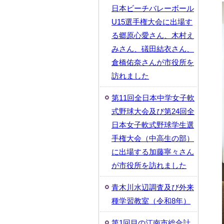
日本ビーチバレーボール
U15選手権大会に出場す
る郷原心愛さん、木村え
みさん、礒田結衣さん、
倉橋佑奈さんが市役所を
訪れました
第11回全日本中学女子軟
式野球大会及び第24回全
日本女子軟式野球学生選
手権大会（中高生の部）
に出場する加藤寧々さん
が市役所を訪れました
青木川水辺調査及び外来
種学習教室（令和8年）
第1回目の江南市総合計