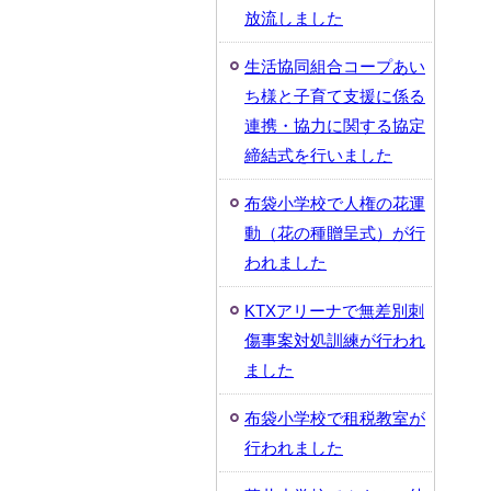
放流しました
生活協同組合コープあい
ち様と子育て支援に係る
連携・協力に関する協定
締結式を行いました
布袋小学校で人権の花運
動（花の種贈呈式）が行
われました
KTXアリーナで無差別刺
傷事案対処訓練が行われ
ました
布袋小学校で租税教室が
行われました