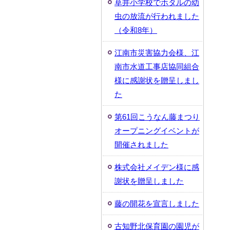
草井小学校でホタルの幼
虫の放流が行われました
（令和8年）
江南市災害協力会様、江
南市水道工事店協同組合
様に感謝状を贈呈しまし
た
第61回こうなん藤まつり
オープニングイベントが
開催されました
株式会社メイデン様に感
謝状を贈呈しました
藤の開花を宣言しました
古知野北保育園の園児が