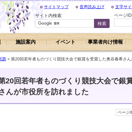
サイトマップ
音声読み上げ
文字サイ
ページI
サイト内検索
報
施設案内
イベント
事業者向け情報
話題
> 第20回若年者ものづくり競技大会で銀賞を受賞した奥谷春希さ
第20回若年者ものづくり競技大会で銀
さんが市役所を訪れました
ページID