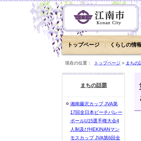
トップページ
くらしの情
現在の位置：
トップページ
>
まちの
まちの話題
湘南藤沢カップ JVA第
17回全日本ビーチバレー
ボールU15選手権大会4
人制及びHEKINANマン
モスカップ JVA第6回全