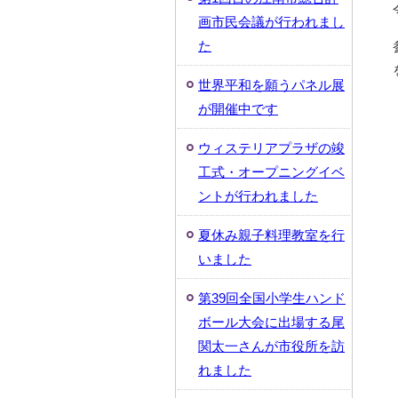
画市民会議が行われまし
た
世界平和を願うパネル展
が開催中です
ウィステリアプラザの竣
工式・オープニングイベ
ントが行われました
夏休み親子料理教室を行
いました
第39回全国小学生ハンド
ボール大会に出場する尾
関太一さんが市役所を訪
れました