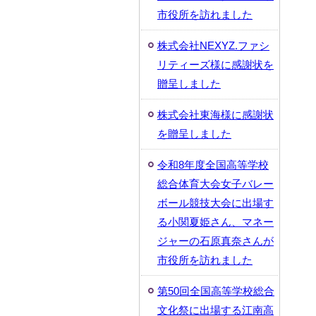
市役所を訪れました
株式会社NEXYZ.ファシ
リティーズ様に感謝状を
贈呈しました
株式会社東海様に感謝状
を贈呈しました
令和8年度全国高等学校
総合体育大会女子バレー
ボール競技大会に出場す
る小関夏姫さん、マネー
ジャーの石原真奈さんが
市役所を訪れました
第50回全国高等学校総合
文化祭に出場する江南高