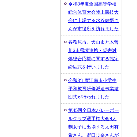
令和8年度全国高等学校
総合体育大会陸上競技大
会に出場する水谷健悟さ
んが市役所を訪れました
各務原市、犬山市と木曽
川3市県境連携・災害対
処総合応援に関する協定
締結式を行いました
令和8年度江南市小学生
平和教育研修派遣事業結
団式が行われました
第45回全日本バレーボー
ルクラブ選手権大会9人
制女子に出場する太田有
希さん、野口歩奈さんが