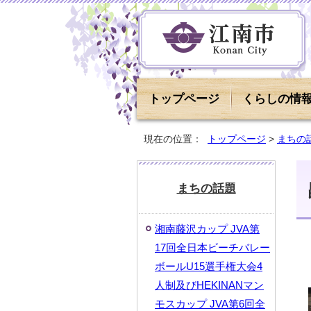
トップページ
くらしの情
現在の位置：
トップページ
>
まちの
まちの話題
湘南藤沢カップ JVA第
17回全日本ビーチバレー
ボールU15選手権大会4
人制及びHEKINANマン
モスカップ JVA第6回全