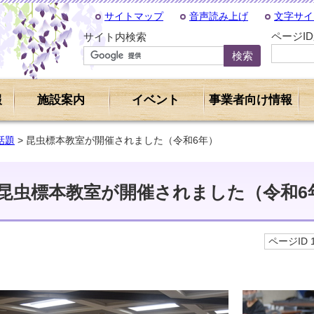
サイトマップ
音声読み上げ
文字サイ
ページI
サイト内検索
報
施設案内
イベント
事業者向け情報
話題
> 昆虫標本教室が開催されました（令和6年）
昆虫標本教室が開催されました（令和6
ページID 1