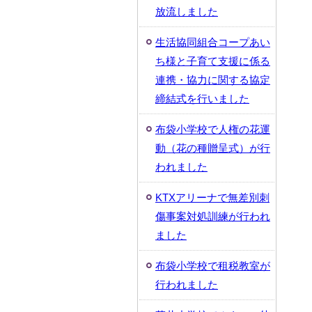
放流しました
生活協同組合コープあい
ち様と子育て支援に係る
連携・協力に関する協定
締結式を行いました
布袋小学校で人権の花運
動（花の種贈呈式）が行
われました
KTXアリーナで無差別刺
傷事案対処訓練が行われ
ました
布袋小学校で租税教室が
行われました