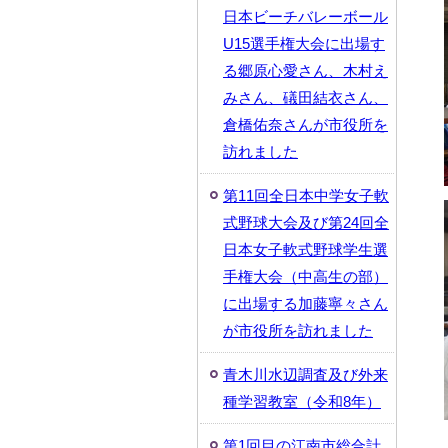
日本ビーチバレーボール
U15選手権大会に出場す
る郷原心愛さん、木村え
みさん、礒田結衣さん、
倉橋佑奈さんが市役所を
訪れました
第11回全日本中学女子軟
式野球大会及び第24回全
日本女子軟式野球学生選
手権大会（中高生の部）
に出場する加藤寧々さん
が市役所を訪れました
青木川水辺調査及び外来
種学習教室（令和8年）
第1回目の江南市総合計