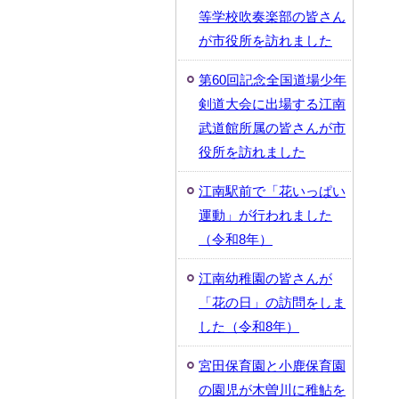
等学校吹奏楽部の皆さん
が市役所を訪れました
第60回記念全国道場少年
剣道大会に出場する江南
武道館所属の皆さんが市
役所を訪れました
江南駅前で「花いっぱい
運動」が行われました
（令和8年）
江南幼稚園の皆さんが
「花の日」の訪問をしま
した（令和8年）
宮田保育園と小鹿保育園
の園児が木曽川に稚鮎を