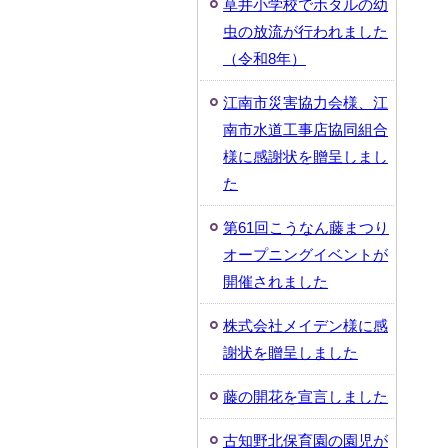
草井小学校でホタルの幼
虫の放流が行われました
（令和8年）
江南市災害協力会様、江
南市水道工事店協同組合
様に感謝状を贈呈しまし
た
第61回こうなん藤まつり
オープニングイベントが
開催されました
株式会社メイデン様に感
謝状を贈呈しました
藤の開花を宣言しました
古知野北保育園の園児が