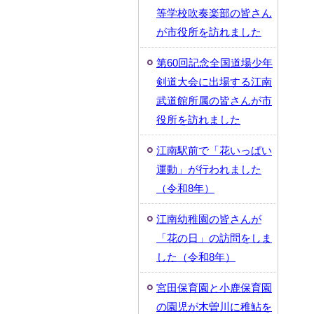
等学校吹奏楽部の皆さん
が市役所を訪れました
第60回記念全国道場少年
剣道大会に出場する江南
武道館所属の皆さんが市
役所を訪れました
江南駅前で「花いっぱい
運動」が行われました
（令和8年）
江南幼稚園の皆さんが
「花の日」の訪問をしま
した（令和8年）
宮田保育園と小鹿保育園
の園児が木曽川に稚鮎を