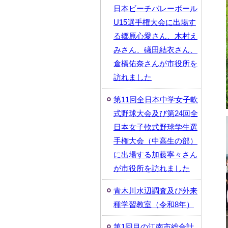
日本ビーチバレーボール
U15選手権大会に出場す
る郷原心愛さん、木村え
みさん、礒田結衣さん、
倉橋佑奈さんが市役所を
訪れました
第11回全日本中学女子軟
式野球大会及び第24回全
日本女子軟式野球学生選
手権大会（中高生の部）
に出場する加藤寧々さん
が市役所を訪れました
青木川水辺調査及び外来
種学習教室（令和8年）
第1回目の江南市総合計