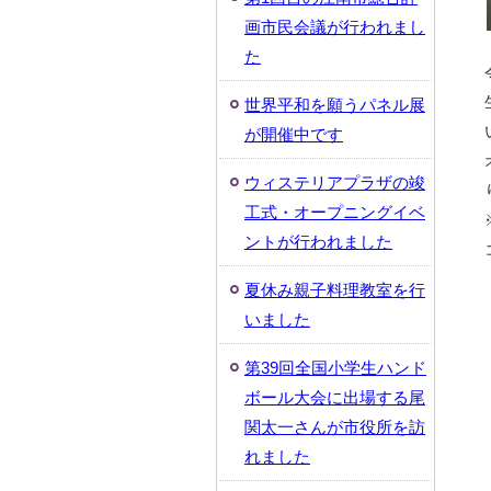
画市民会議が行われまし
た
世界平和を願うパネル展
が開催中です
ウィステリアプラザの竣
工式・オープニングイベ
ントが行われました
夏休み親子料理教室を行
いました
第39回全国小学生ハンド
ボール大会に出場する尾
関太一さんが市役所を訪
れました