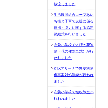
放流しました
生活協同組合コープあい
ち様と子育て支援に係る
連携・協力に関する協定
締結式を行いました
布袋小学校で人権の花運
動（花の種贈呈式）が行
われました
KTXアリーナで無差別刺
傷事案対処訓練が行われ
ました
布袋小学校で租税教室が
行われました