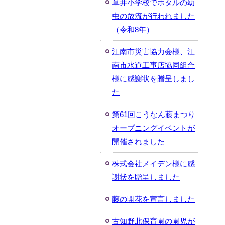
草井小学校でホタルの幼
虫の放流が行われました
（令和8年）
江南市災害協力会様、江
南市水道工事店協同組合
様に感謝状を贈呈しまし
た
第61回こうなん藤まつり
オープニングイベントが
開催されました
株式会社メイデン様に感
謝状を贈呈しました
藤の開花を宣言しました
古知野北保育園の園児が