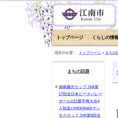
トップページ
くらしの情
現在の位置：
トップページ
>
まちの
まちの話題
湘南藤沢カップ JVA第
17回全日本ビーチバレー
ボールU15選手権大会4
人制及びHEKINANマン
モスカップ JVA第6回全