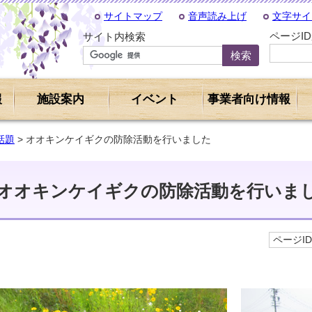
サイトマップ
音声読み上げ
文字サイ
ページI
サイト内検索
報
施設案内
イベント
事業者向け情報
話題
> オオキンケイギクの防除活動を行いました
オオキンケイギクの防除活動を行いま
ページID 