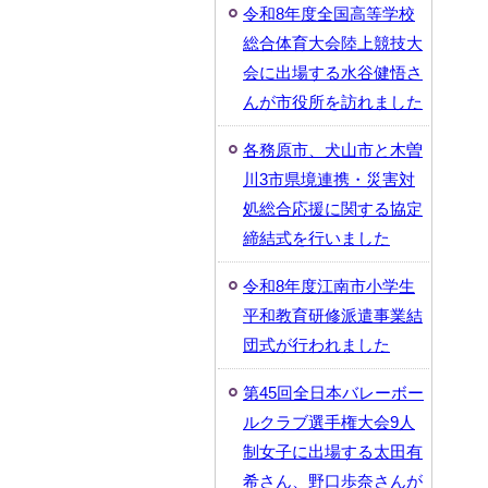
令和8年度全国高等学校
総合体育大会陸上競技大
会に出場する水谷健悟さ
んが市役所を訪れました
各務原市、犬山市と木曽
川3市県境連携・災害対
処総合応援に関する協定
締結式を行いました
令和8年度江南市小学生
平和教育研修派遣事業結
団式が行われました
第45回全日本バレーボー
ルクラブ選手権大会9人
制女子に出場する太田有
希さん、野口歩奈さんが