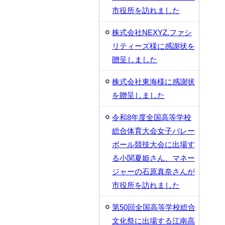
市役所を訪れました
株式会社NEXYZ.ファシ
リティーズ様に感謝状を
贈呈しました
株式会社東海様に感謝状
を贈呈しました
令和8年度全国高等学校
総合体育大会女子バレー
ボール競技大会に出場す
る小関夏姫さん、マネー
ジャーの石原真奈さんが
市役所を訪れました
第50回全国高等学校総合
文化祭に出場する江南高