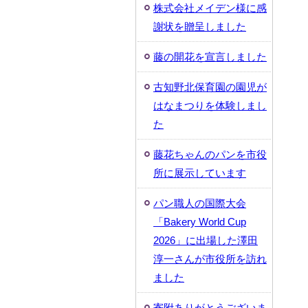
株式会社メイデン様に感
謝状を贈呈しました
藤の開花を宣言しました
古知野北保育園の園児が
はなまつりを体験しまし
た
藤花ちゃんのパンを市役
所に展示しています
パン職人の国際大会
「Bakery World Cup
2026」に出場した澤田
淳一さんが市役所を訪れ
ました
寄附ありがとうございま