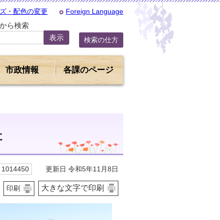
ズ・配色の変更
Foreign Language
Dから検索
検索の仕方
市政情報
各課のページ
た
更新日 令和5年11月8日
1014450
大きな文字で印刷
印刷