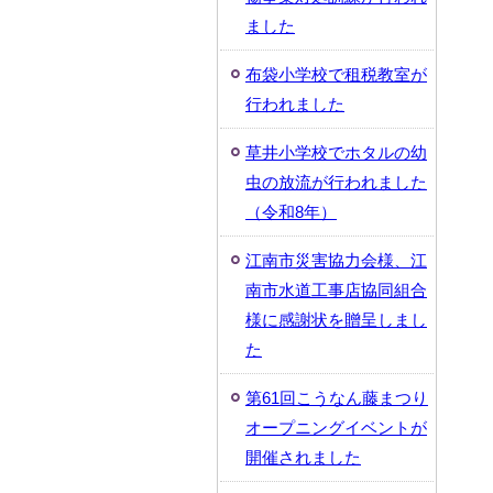
ました
布袋小学校で租税教室が
行われました
草井小学校でホタルの幼
虫の放流が行われました
（令和8年）
江南市災害協力会様、江
南市水道工事店協同組合
様に感謝状を贈呈しまし
た
第61回こうなん藤まつり
オープニングイベントが
開催されました