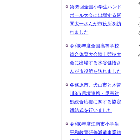
第39回全国小学生ハンド
ボール大会に出場する尾
関太一さんが市役所を訪
れました
令和8年度全国高等学校
総合体育大会陸上競技大
会に出場する水谷健悟さ
んが市役所を訪れました
各務原市、犬山市と木曽
川3市県境連携・災害対
処総合応援に関する協定
締結式を行いました
令和8年度江南市小学生
平和教育研修派遣事業結