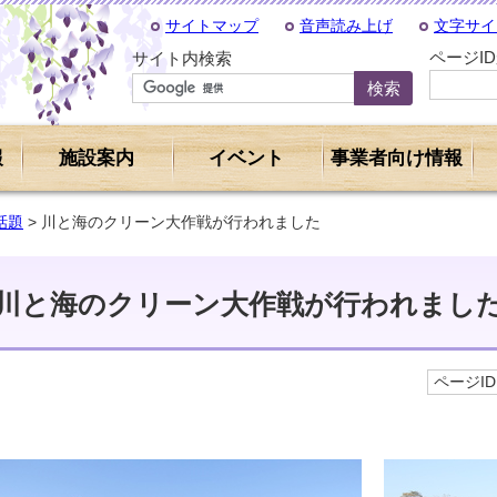
サイトマップ
音声読み上げ
文字サイ
ページI
サイト内検索
報
施設案内
イベント
事業者向け情報
話題
> 川と海のクリーン大作戦が行われました
川と海のクリーン大作戦が行われまし
ページID 