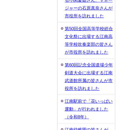
る小関夏姫さん、マネー
ジャーの石原真奈さんが
市役所を訪れました
第50回全国高等学校総合
文化祭に出場する江南高
等学校吹奏楽部の皆さん
が市役所を訪れました
第60回記念全国道場少年
剣道大会に出場する江南
武道館所属の皆さんが市
役所を訪れました
江南駅前で「花いっぱい
運動」が行われました
（令和8年）
江南幼稚園の皆さんが