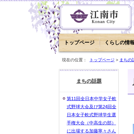
トップページ
くらしの情
現在の位置：
トップページ
>
まちの
まちの話題
第11回全日本中学女子軟
式野球大会及び第24回全
日本女子軟式野球学生選
手権大会（中高生の部）
に出場する加藤寧々さん