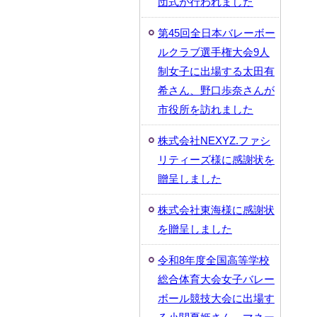
団式が行われました
第45回全日本バレーボー
ルクラブ選手権大会9人
制女子に出場する太田有
希さん、野口歩奈さんが
市役所を訪れました
株式会社NEXYZ.ファシ
リティーズ様に感謝状を
贈呈しました
株式会社東海様に感謝状
を贈呈しました
令和8年度全国高等学校
総合体育大会女子バレー
ボール競技大会に出場す