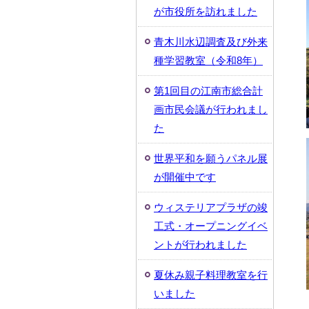
が市役所を訪れました
青木川水辺調査及び外来
種学習教室（令和8年）
第1回目の江南市総合計
画市民会議が行われまし
た
世界平和を願うパネル展
が開催中です
ウィステリアプラザの竣
工式・オープニングイベ
ントが行われました
夏休み親子料理教室を行
いました