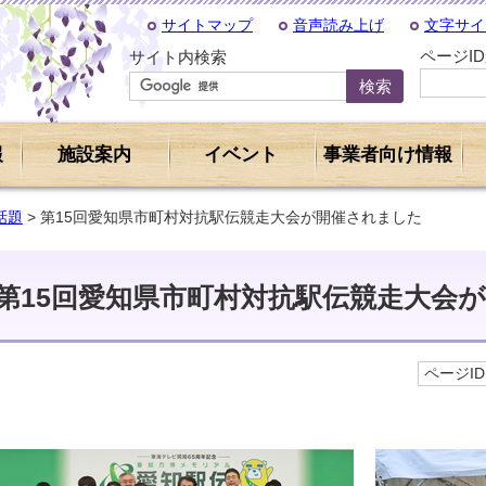
サイトマップ
音声読み上げ
文字サイ
ページI
サイト内検索
報
施設案内
イベント
事業者向け情報
話題
> 第15回愛知県市町村対抗駅伝競走大会が開催されました
第15回愛知県市町村対抗駅伝競走大会
ページID 