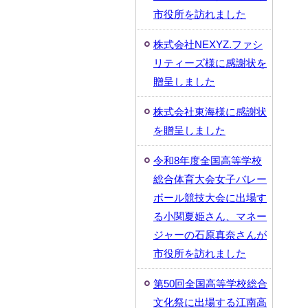
市役所を訪れました
株式会社NEXYZ.ファシ
リティーズ様に感謝状を
贈呈しました
株式会社東海様に感謝状
を贈呈しました
令和8年度全国高等学校
総合体育大会女子バレー
ボール競技大会に出場す
る小関夏姫さん、マネー
ジャーの石原真奈さんが
市役所を訪れました
第50回全国高等学校総合
文化祭に出場する江南高