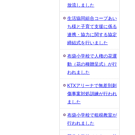
放流しました
生活協同組合コープあい
ち様と子育て支援に係る
連携・協力に関する協定
締結式を行いました
布袋小学校で人権の花運
動（花の種贈呈式）が行
われました
KTXアリーナで無差別刺
傷事案対処訓練が行われ
ました
布袋小学校で租税教室が
行われました