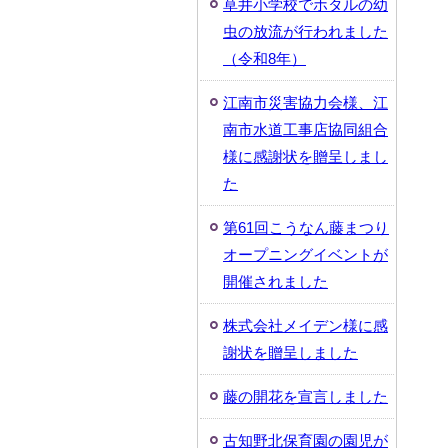
草井小学校でホタルの幼
虫の放流が行われました
（令和8年）
江南市災害協力会様、江
南市水道工事店協同組合
様に感謝状を贈呈しまし
た
第61回こうなん藤まつり
オープニングイベントが
開催されました
株式会社メイデン様に感
謝状を贈呈しました
藤の開花を宣言しました
古知野北保育園の園児が