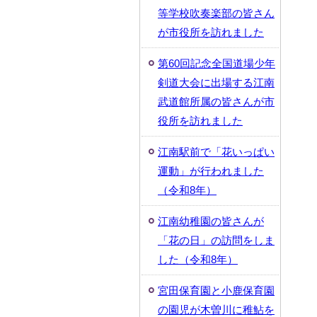
等学校吹奏楽部の皆さん
が市役所を訪れました
第60回記念全国道場少年
剣道大会に出場する江南
武道館所属の皆さんが市
役所を訪れました
江南駅前で「花いっぱい
運動」が行われました
（令和8年）
江南幼稚園の皆さんが
「花の日」の訪問をしま
した（令和8年）
宮田保育園と小鹿保育園
の園児が木曽川に稚鮎を