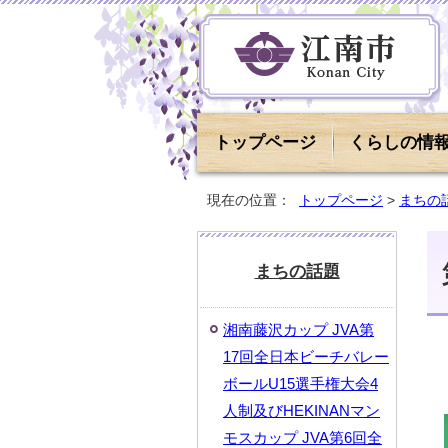
トップページ
くらしの情
現在の位置：
トップページ
>
まちの
まちの話題
湘南藤沢カップ JVA第
17回全日本ビーチバレー
ボールU15選手権大会4
人制及びHEKINANマン
モスカップ JVA第6回全