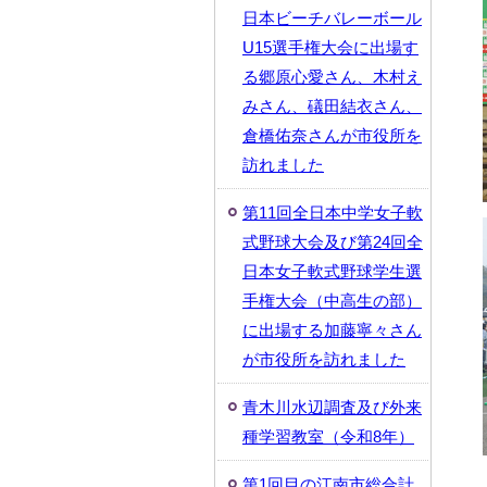
日本ビーチバレーボール
U15選手権大会に出場す
る郷原心愛さん、木村え
みさん、礒田結衣さん、
倉橋佑奈さんが市役所を
訪れました
第11回全日本中学女子軟
式野球大会及び第24回全
日本女子軟式野球学生選
手権大会（中高生の部）
に出場する加藤寧々さん
が市役所を訪れました
青木川水辺調査及び外来
種学習教室（令和8年）
第1回目の江南市総合計