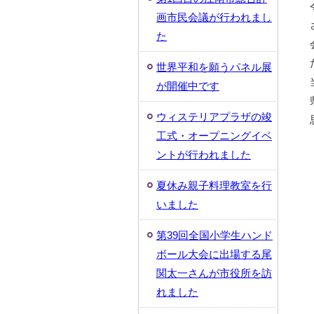
画市民会議が行われまし
た
世界平和を願うパネル展
が開催中です
ウィステリアプラザの竣
工式・オープニングイベ
ントが行われました
夏休み親子料理教室を行
いました
第39回全国小学生ハンド
ボール大会に出場する尾
関太一さんが市役所を訪
れました