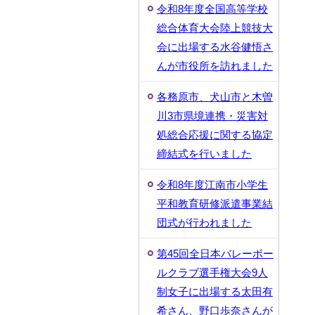
令和8年度全国高等学校
総合体育大会陸上競技大
会に出場する水谷健悟さ
んが市役所を訪れました
各務原市、犬山市と木曽
川3市県境連携・災害対
処総合応援に関する協定
締結式を行いました
令和8年度江南市小学生
平和教育研修派遣事業結
団式が行われました
第45回全日本バレーボー
ルクラブ選手権大会9人
制女子に出場する太田有
希さん、野口歩奈さんが