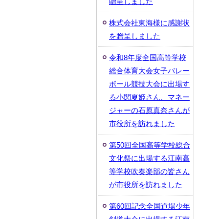
贈呈しました
株式会社東海様に感謝状
を贈呈しました
令和8年度全国高等学校
総合体育大会女子バレー
ボール競技大会に出場す
る小関夏姫さん、マネー
ジャーの石原真奈さんが
市役所を訪れました
第50回全国高等学校総合
文化祭に出場する江南高
等学校吹奏楽部の皆さん
が市役所を訪れました
第60回記念全国道場少年