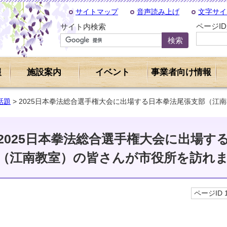
サイトマップ
音声読み上げ
文字サイ
ページI
サイト内検索
報
施設案内
イベント
事業者向け情報
話題
> 2025日本拳法総合選手権大会に出場する日本拳法尾張支部（江
2025日本拳法総合選手権大会に出場す
（江南教室）の皆さんが市役所を訪れ
ページID 1