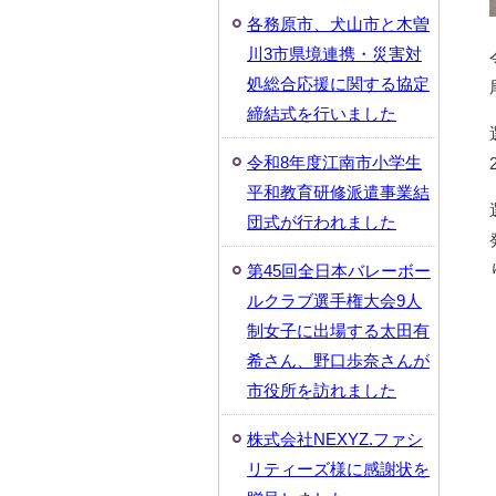
各務原市、犬山市と木曽
川3市県境連携・災害対
処総合応援に関する協定
締結式を行いました
令和8年度江南市小学生
平和教育研修派遣事業結
団式が行われました
第45回全日本バレーボー
ルクラブ選手権大会9人
制女子に出場する太田有
希さん、野口歩奈さんが
市役所を訪れました
株式会社NEXYZ.ファシ
リティーズ様に感謝状を