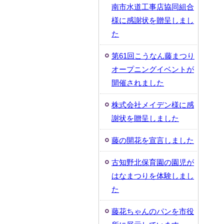
南市水道工事店協同組合
様に感謝状を贈呈しまし
た
第61回こうなん藤まつり
オープニングイベントが
開催されました
株式会社メイデン様に感
謝状を贈呈しました
藤の開花を宣言しました
古知野北保育園の園児が
はなまつりを体験しまし
た
藤花ちゃんのパンを市役