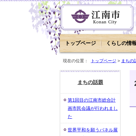
トップページ
くらしの情
現在の位置：
トップページ
>
まちの
まちの話題
第1回目の江南市総合計
画市民会議が行われまし
た
世界平和を願うパネル展