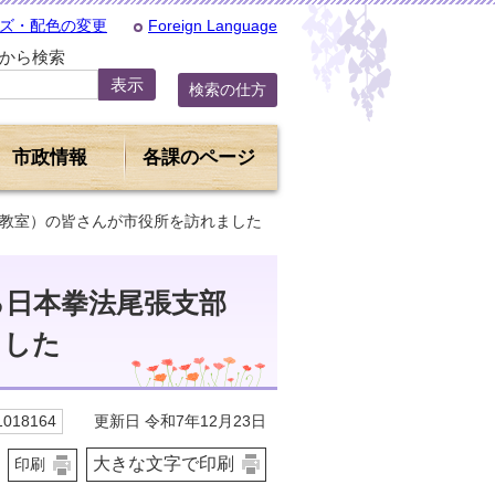
ズ・配色の変更
Foreign Language
Dから検索
検索の仕方
市政情報
各課のページ
南教室）の皆さんが市役所を訪れました
る日本拳法尾張支部
ました
更新日 令和7年12月23日
018164
大きな文字で印刷
印刷