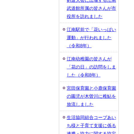
剣道大会に出場する江南
武道館所属の皆さんが市
役所を訪れました
江南駅前で「花いっぱい
運動」が行われました
（令和8年）
江南幼稚園の皆さんが
「花の日」の訪問をしま
した（令和8年）
宮田保育園と小鹿保育園
の園児が木曽川に稚鮎を
放流しました
生活協同組合コープあい
ち様と子育て支援に係る
連携・協力に関する協定