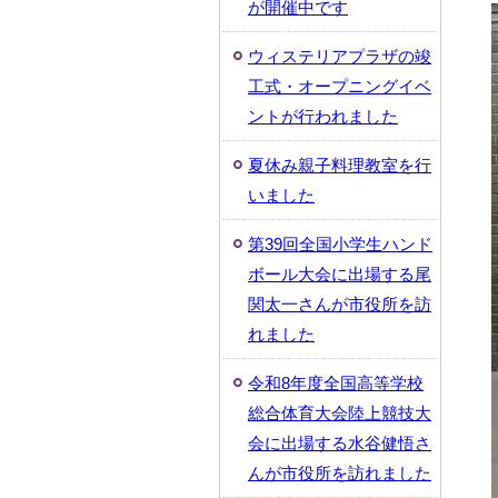
が開催中です
ウィステリアプラザの竣
工式・オープニングイベ
ントが行われました
夏休み親子料理教室を行
いました
第39回全国小学生ハンド
ボール大会に出場する尾
関太一さんが市役所を訪
れました
令和8年度全国高等学校
総合体育大会陸上競技大
会に出場する水谷健悟さ
んが市役所を訪れました