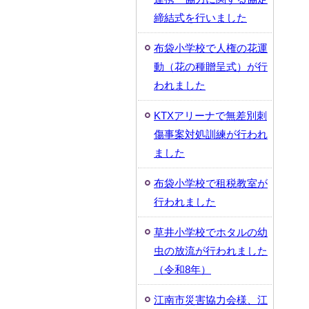
締結式を行いました
布袋小学校で人権の花運
動（花の種贈呈式）が行
われました
KTXアリーナで無差別刺
傷事案対処訓練が行われ
ました
布袋小学校で租税教室が
行われました
草井小学校でホタルの幼
虫の放流が行われました
（令和8年）
江南市災害協力会様、江