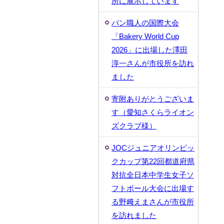
所に展示しています
パン職人の国際大会
「Bakery World Cup
2026」に出場した澤田
淳一さんが市役所を訪れ
ました
寄附ありがとうございま
す（愛知さくらライオン
ズクラブ様）
JOCジュニアオリンピッ
クカップ第22回都道府県
対抗全日本中学生女子ソ
フトボール大会に出場す
る野﨑えまさんが市役所
を訪れました