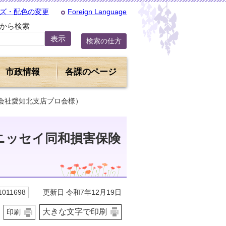
ズ・配色の変更
Foreign Language
Dから検索
検索の仕方
市政情報
各課のページ
会社愛知北支店プロ会様）
ニッセイ同和損害保険
更新日 令和7年12月19日
011698
大きな文字で印刷
印刷