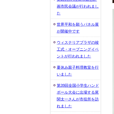
画市民会議が行われまし
た
世界平和を願うパネル展
が開催中です
ウィステリアプラザの竣
工式・オープニングイベ
ントが行われました
夏休み親子料理教室を行
いました
第39回全国小学生ハンド
ボール大会に出場する尾
関太一さんが市役所を訪
れました