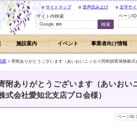
サイトマップ
音声読み上げ
文字サイ
ページI
サイト内検索
報
施設案内
イベント
事業者向け情報
話題
> 寄附ありがとうございます（あいおいニッセイ同和損害保険株式
寄附ありがとうございます（あいおい
株式会社愛知北支店プロ会様）
ページID 1