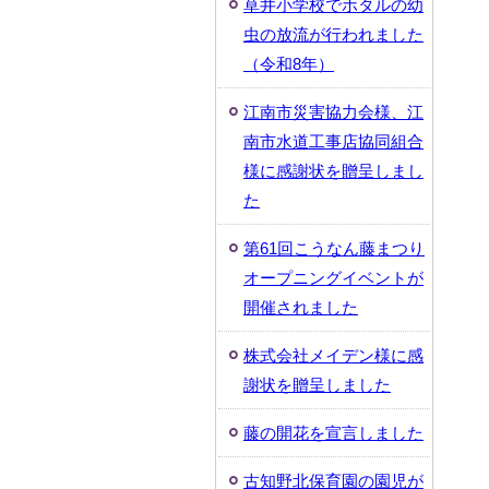
草井小学校でホタルの幼
虫の放流が行われました
（令和8年）
江南市災害協力会様、江
南市水道工事店協同組合
様に感謝状を贈呈しまし
た
第61回こうなん藤まつり
オープニングイベントが
開催されました
株式会社メイデン様に感
謝状を贈呈しました
藤の開花を宣言しました
古知野北保育園の園児が