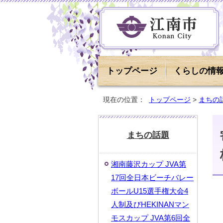
トップページ
くらしの情
現在の位置：
トップページ
>
まちの
まちの話題
湘南藤沢カップ JVA第
17回全日本ビーチバレー
ボールU15選手権大会4
人制及びHEKINANマン
モスカップ JVA第6回全