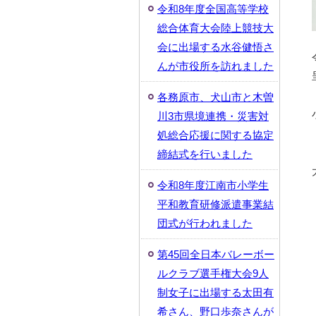
令和8年度全国高等学校
総合体育大会陸上競技大
会に出場する水谷健悟さ
んが市役所を訪れました
各務原市、犬山市と木曽
川3市県境連携・災害対
処総合応援に関する協定
締結式を行いました
令和8年度江南市小学生
平和教育研修派遣事業結
団式が行われました
第45回全日本バレーボー
ルクラブ選手権大会9人
制女子に出場する太田有
希さん、野口歩奈さんが