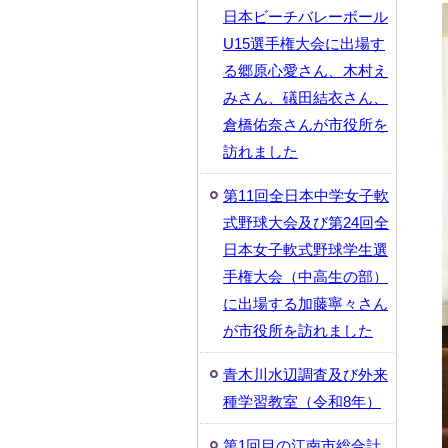
日本ビーチバレーボール
U15選手権大会に出場す
る郷原心愛さん、木村え
みさん、礒田結衣さん、
倉橋佑奈さんが市役所を
訪れました
第11回全日本中学女子軟
式野球大会及び第24回全
日本女子軟式野球学生選
手権大会（中高生の部）
に出場する加藤寧々さん
が市役所を訪れました
青木川水辺調査及び外来
種学習教室（令和8年）
第1回目の江南市総合計