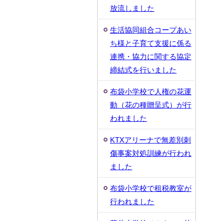
放流しました
生活協同組合コープあい
ち様と子育て支援に係る
連携・協力に関する協定
締結式を行いました
布袋小学校で人権の花運
動（花の種贈呈式）が行
われました
KTXアリーナで無差別刺
傷事案対処訓練が行われ
ました
布袋小学校で租税教室が
行われました