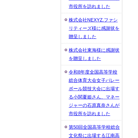
市役所を訪れました
株式会社NEXYZ.ファシ
リティーズ様に感謝状を
贈呈しました
株式会社東海様に感謝状
を贈呈しました
令和8年度全国高等学校
総合体育大会女子バレー
ボール競技大会に出場す
る小関夏姫さん、マネー
ジャーの石原真奈さんが
市役所を訪れました
第50回全国高等学校総合
文化祭に出場する江南高