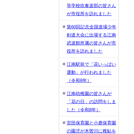
等学校吹奏楽部の皆さん
が市役所を訪れました
第60回記念全国道場少年
剣道大会に出場する江南
武道館所属の皆さんが市
役所を訪れました
江南駅前で「花いっぱい
運動」が行われました
（令和8年）
江南幼稚園の皆さんが
「花の日」の訪問をしま
した（令和8年）
宮田保育園と小鹿保育園
の園児が木曽川に稚鮎を