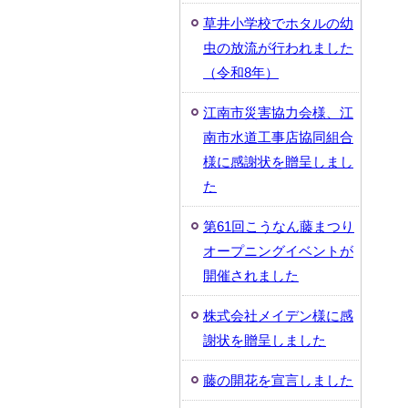
草井小学校でホタルの幼
虫の放流が行われました
（令和8年）
江南市災害協力会様、江
南市水道工事店協同組合
様に感謝状を贈呈しまし
た
第61回こうなん藤まつり
オープニングイベントが
開催されました
株式会社メイデン様に感
謝状を贈呈しました
藤の開花を宣言しました