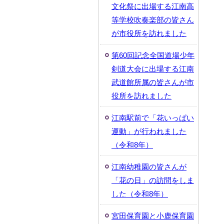
文化祭に出場する江南高
等学校吹奏楽部の皆さん
が市役所を訪れました
第60回記念全国道場少年
剣道大会に出場する江南
武道館所属の皆さんが市
役所を訪れました
江南駅前で「花いっぱい
運動」が行われました
（令和8年）
江南幼稚園の皆さんが
「花の日」の訪問をしま
した（令和8年）
宮田保育園と小鹿保育園