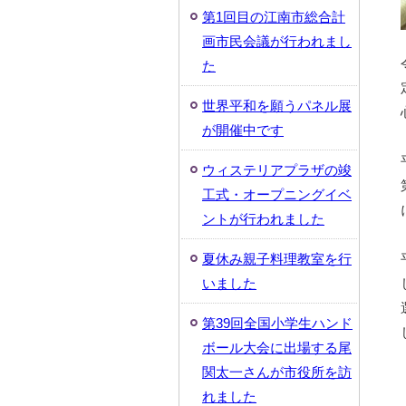
第1回目の江南市総合計
画市民会議が行われまし
た
世界平和を願うパネル展
が開催中です
ウィステリアプラザの竣
工式・オープニングイベ
ントが行われました
夏休み親子料理教室を行
いました
第39回全国小学生ハンド
ボール大会に出場する尾
関太一さんが市役所を訪
れました