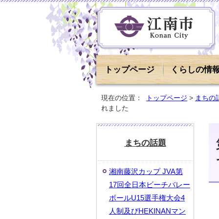
トップページ
くらしの情
現在の位置：
トップページ
>
まちの
れました
まちの話題
湘南藤沢カップ JVA第
17回全日本ビーチバレー
ボールU15選手権大会4
人制及びHEKINANマン