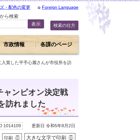
ズ・配色の変更
Foreign Language
Dから検索
検索の仕方
市政情報
各課のページ
位に入賞した平手心麗さんが市役所を訪
チャンピオン決定戦
を訪れました
更新日 令和5年8月2日
 1014109
大きな文字で印刷
印刷