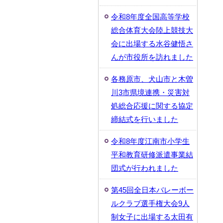
令和8年度全国高等学校
総合体育大会陸上競技大
会に出場する水谷健悟さ
んが市役所を訪れました
各務原市、犬山市と木曽
川3市県境連携・災害対
処総合応援に関する協定
締結式を行いました
令和8年度江南市小学生
平和教育研修派遣事業結
団式が行われました
第45回全日本バレーボー
ルクラブ選手権大会9人
制女子に出場する太田有