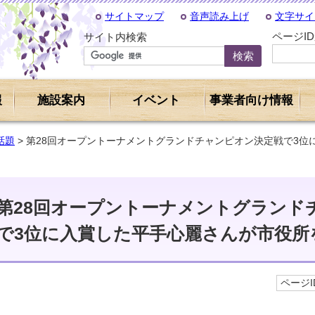
サイトマップ
音声読み上げ
文字サイ
ページI
サイト内検索
報
施設案内
イベント
事業者向け情報
話題
> 第28回オープントーナメントグランドチャンピオン決定戦で3
第28回オープントーナメントグランド
で3位に入賞した平手心麗さんが市役所
ページID