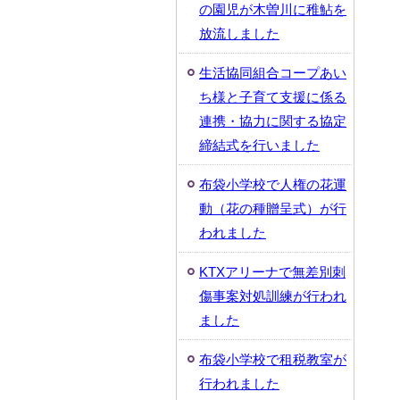
の園児が木曽川に稚鮎を
放流しました
生活協同組合コープあい
ち様と子育て支援に係る
連携・協力に関する協定
締結式を行いました
布袋小学校で人権の花運
動（花の種贈呈式）が行
われました
KTXアリーナで無差別刺
傷事案対処訓練が行われ
ました
布袋小学校で租税教室が
行われました