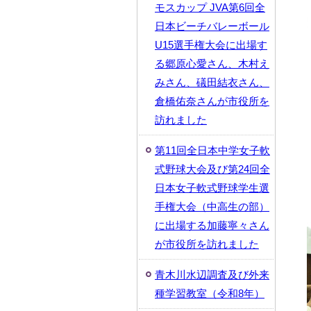
モスカップ JVA第6回全
日本ビーチバレーボール
U15選手権大会に出場す
る郷原心愛さん、木村え
みさん、礒田結衣さん、
倉橋佑奈さんが市役所を
訪れました
第11回全日本中学女子軟
式野球大会及び第24回全
日本女子軟式野球学生選
手権大会（中高生の部）
に出場する加藤寧々さん
が市役所を訪れました
青木川水辺調査及び外来
種学習教室（令和8年）