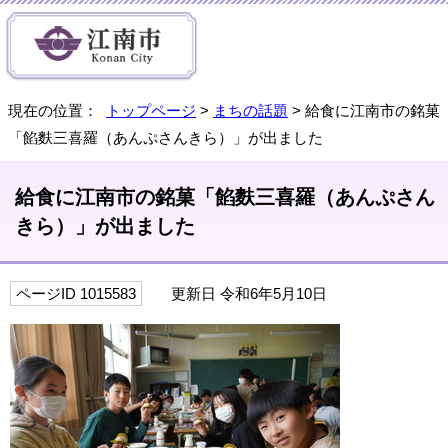
現在の位置：
トップページ
>
まちの話題
> 給食に江南市の銘菓
「餡麩三喜羅（あんぷさんきら）」が出ました
給食に江南市の銘菓「餡麩三喜羅（あんぷさん
きら）」が出ました
ページID 1015583
更新日 令和6年5月10日