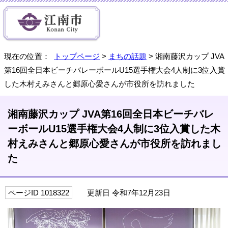
現在の位置：
トップページ
>
まちの話題
> 湘南藤沢カップ JVA
第16回全日本ビーチバレーボールU15選手権大会4人制に3位入賞
した木村えみさんと郷原心愛さんが市役所を訪れました
湘南藤沢カップ JVA第16回全日本ビーチバレ
ーボールU15選手権大会4人制に3位入賞した木
村えみさんと郷原心愛さんが市役所を訪れまし
た
ページID 1018322
更新日 令和7年12月23日