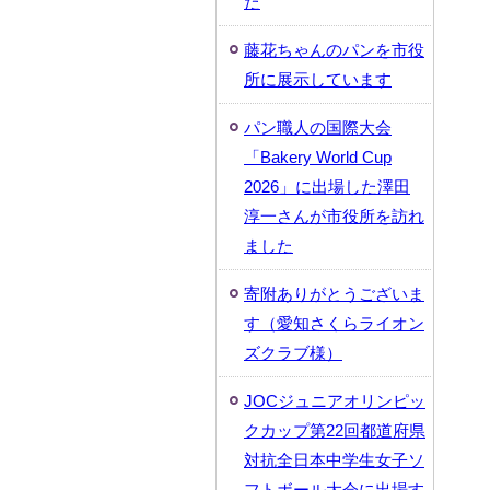
た
藤花ちゃんのパンを市役
所に展示しています
パン職人の国際大会
「Bakery World Cup
2026」に出場した澤田
淳一さんが市役所を訪れ
ました
寄附ありがとうございま
す（愛知さくらライオン
ズクラブ様）
JOCジュニアオリンピッ
クカップ第22回都道府県
対抗全日本中学生女子ソ
フトボール大会に出場す