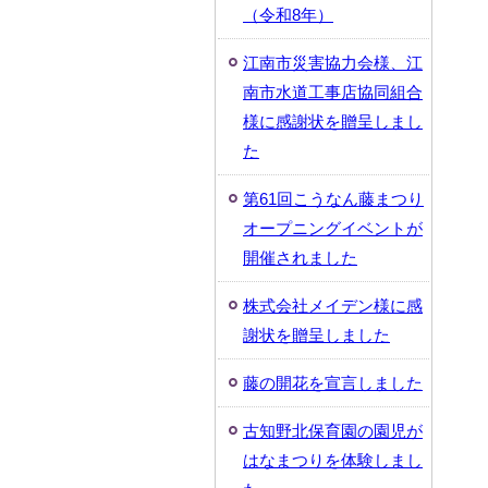
（令和8年）
江南市災害協力会様、江
南市水道工事店協同組合
様に感謝状を贈呈しまし
た
第61回こうなん藤まつり
オープニングイベントが
開催されました
株式会社メイデン様に感
謝状を贈呈しました
藤の開花を宣言しました
古知野北保育園の園児が
はなまつりを体験しまし