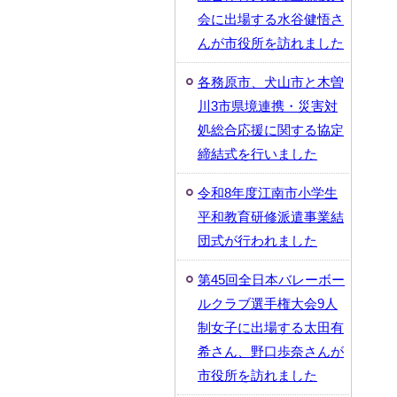
会に出場する水谷健悟さ
んが市役所を訪れました
各務原市、犬山市と木曽
川3市県境連携・災害対
処総合応援に関する協定
締結式を行いました
令和8年度江南市小学生
平和教育研修派遣事業結
団式が行われました
第45回全日本バレーボー
ルクラブ選手権大会9人
制女子に出場する太田有
希さん、野口歩奈さんが
市役所を訪れました