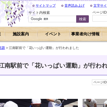
サイトマップ
音声読み上げ
文字サイ
ページI
サイト内検索
報
施設案内
イベント
事業者向け情報
話題
> 江南駅前で「花いっぱい運動」が行われました
江南駅前で「花いっぱい運動」が行わ
ページID 