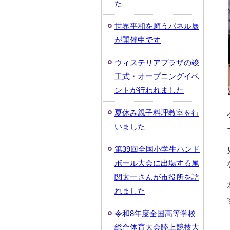
た
世界平和を願うパネル展
が開催中です
ウィステリアプラザの竣
工式・オープニングイベ
ントが行われました
夏休み親子料理教室を行
いました
第39回全国小学生ハンド
ボール大会に出場する尾
関太一さんが市役所を訪
れました
令和8年度全国高等学校
総合体育大会陸上競技大