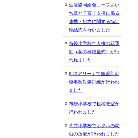
生活協同組合コープあい
ち様と子育て支援に係る
連携・協力に関する協定
締結式を行いました
布袋小学校で人権の花運
動（花の種贈呈式）が行
われました
KTXアリーナで無差別刺
傷事案対処訓練が行われ
ました
布袋小学校で租税教室が
行われました
草井小学校でホタルの幼
虫の放流が行われました