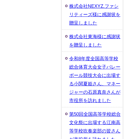
株式会社NEXYZ.ファシ
リティーズ様に感謝状を
贈呈しました
株式会社東海様に感謝状
を贈呈しました
令和8年度全国高等学校
総合体育大会女子バレー
ボール競技大会に出場す
る小関夏姫さん、マネー
ジャーの石原真奈さんが
市役所を訪れました
第50回全国高等学校総合
文化祭に出場する江南高
等学校吹奏楽部の皆さん