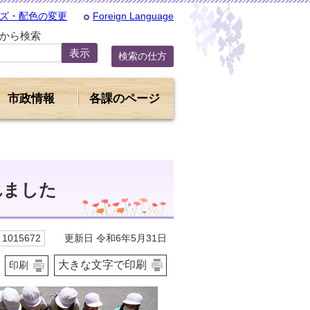
ズ・配色の変更
Foreign Language
Dから検索
検索の仕方
市政情報
各課のページ
れました
更新日 令和6年5月31日
1015672
大きな文字で印刷
印刷