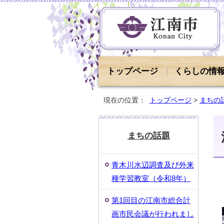
トップページ
くらしの情
現在の位置：
トップページ
>
まちの
まちの話題
青木川水辺調査及び外来
種学習教室（令和8年）
第1回目の江南市総合計
画市民会議が行われまし