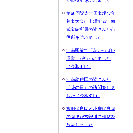
が市役所を訪れました
第60回記念全国道場少年
剣道大会に出場する江南
武道館所属の皆さんが市
役所を訪れました
江南駅前で「花いっぱい
運動」が行われました
（令和8年）
江南幼稚園の皆さんが
「花の日」の訪問をしま
した（令和8年）
宮田保育園と小鹿保育園
の園児が木曽川に稚鮎を
放流しました