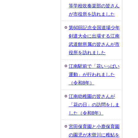
等学校吹奏楽部の皆さん
が市役所を訪れました
第60回記念全国道場少年
剣道大会に出場する江南
武道館所属の皆さんが市
役所を訪れました
江南駅前で「花いっぱい
運動」が行われました
（令和8年）
江南幼稚園の皆さんが
「花の日」の訪問をしま
した（令和8年）
宮田保育園と小鹿保育園
の園児が木曽川に稚鮎を