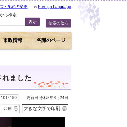
ズ・配色の変更
Foreign Language
Dから検索
検索の仕方
市政情報
各課のページ
されました
更新日 令和5年8月24日
1014190
大きな文字で印刷
印刷