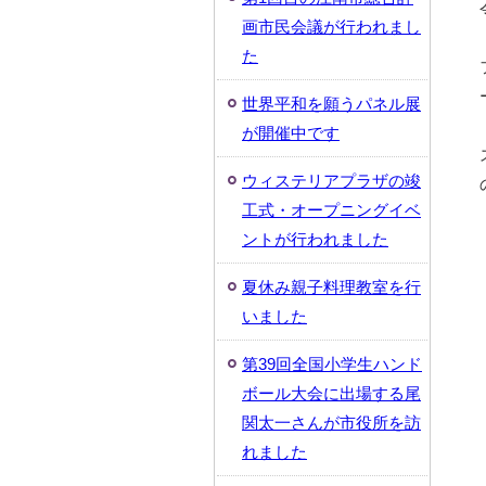
画市民会議が行われまし
た
世界平和を願うパネル展
が開催中です
ウィステリアプラザの竣
工式・オープニングイベ
ントが行われました
夏休み親子料理教室を行
いました
第39回全国小学生ハンド
ボール大会に出場する尾
関太一さんが市役所を訪
れました