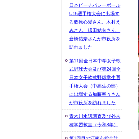
日本ビーチバレーボール
U15選手権大会に出場す
る郷原心愛さん、木村え
みさん、礒田結衣さん、
倉橋佑奈さんが市役所を
訪れました
第11回全日本中学女子軟
式野球大会及び第24回全
日本女子軟式野球学生選
手権大会（中高生の部）
に出場する加藤寧々さん
が市役所を訪れました
青木川水辺調査及び外来
種学習教室（令和8年）
第1回目の江南市総合計