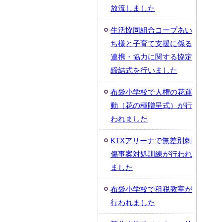
放流しました
生活協同組合コープあい
ち様と子育て支援に係る
連携・協力に関する協定
締結式を行いました
布袋小学校で人権の花運
動（花の種贈呈式）が行
われました
KTXアリーナで無差別刺
傷事案対処訓練が行われ
ました
布袋小学校で租税教室が
行われました