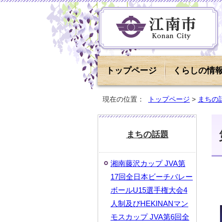
トップページ
くらしの情
現在の位置：
トップページ
>
まちの
まちの話題
湘南藤沢カップ JVA第
17回全日本ビーチバレー
ボールU15選手権大会4
人制及びHEKINANマン
モスカップ JVA第6回全