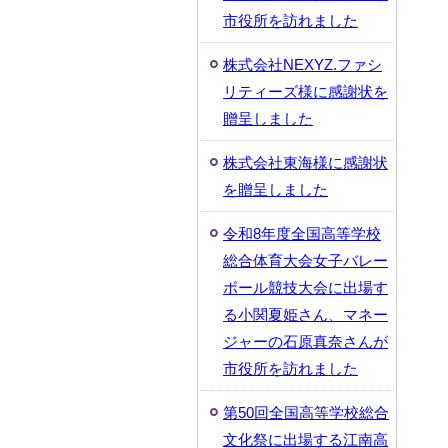
市役所を訪れました
株式会社NEXYZ.ファシ
リティーズ様に感謝状を
贈呈しました
株式会社東海様に感謝状
を贈呈しました
令和8年度全国高等学校
総合体育大会女子バレー
ボール競技大会に出場す
る小関夏姫さん、マネー
ジャーの石原真奈さんが
市役所を訪れました
第50回全国高等学校総合
文化祭に出場する江南高