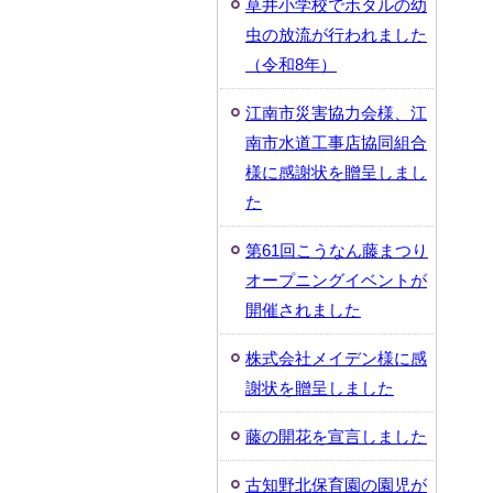
草井小学校でホタルの幼
虫の放流が行われました
（令和8年）
江南市災害協力会様、江
南市水道工事店協同組合
様に感謝状を贈呈しまし
た
第61回こうなん藤まつり
オープニングイベントが
開催されました
株式会社メイデン様に感
謝状を贈呈しました
藤の開花を宣言しました
古知野北保育園の園児が