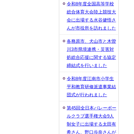
令和8年度全国高等学校
総合体育大会陸上競技大
会に出場する水谷健悟さ
んが市役所を訪れました
各務原市、犬山市と木曽
川3市県境連携・災害対
処総合応援に関する協定
締結式を行いました
令和8年度江南市小学生
平和教育研修派遣事業結
団式が行われました
第45回全日本バレーボー
ルクラブ選手権大会9人
制女子に出場する太田有
希さん、野口歩奈さんが