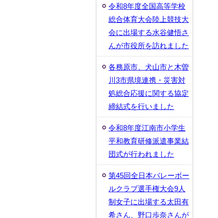
令和8年度全国高等学校
総合体育大会陸上競技大
会に出場する水谷健悟さ
んが市役所を訪れました
各務原市、犬山市と木曽
川3市県境連携・災害対
処総合応援に関する協定
締結式を行いました
令和8年度江南市小学生
平和教育研修派遣事業結
団式が行われました
第45回全日本バレーボー
ルクラブ選手権大会9人
制女子に出場する太田有
希さん、野口歩奈さんが