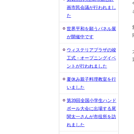
画市民会議が行われまし
た
世界平和を願うパネル展
が開催中です
ウィステリアプラザの竣
工式・オープニングイベ
ントが行われました
夏休み親子料理教室を行
いました
第39回全国小学生ハンド
ボール大会に出場する尾
関太一さんが市役所を訪
れました