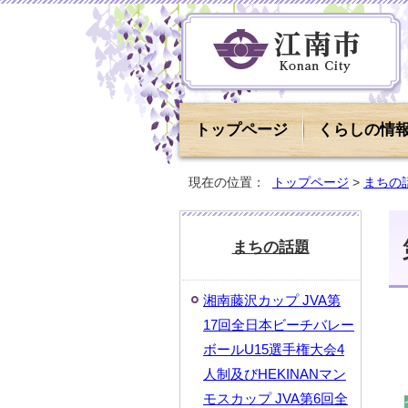
トップページ
くらしの情
現在の位置：
トップページ
>
まちの
まちの話題
湘南藤沢カップ JVA第
17回全日本ビーチバレー
ボールU15選手権大会4
人制及びHEKINANマン
モスカップ JVA第6回全