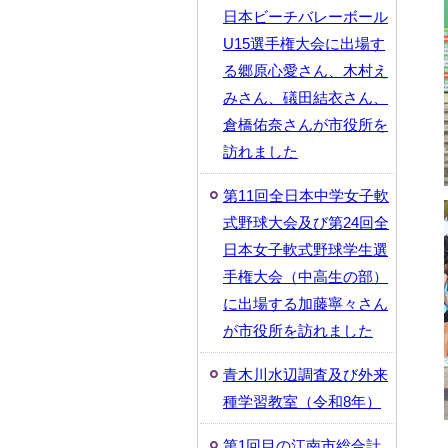
日本ビーチバレーボール
U15選手権大会に出場す
る郷原心愛さん、木村え
みさん、礒田結衣さん、
倉橋佑奈さんが市役所を
訪れました
第11回全日本中学女子軟
式野球大会及び第24回全
日本女子軟式野球学生選
手権大会（中高生の部）
に出場する加藤寧々さん
が市役所を訪れました
青木川水辺調査及び外来
種学習教室（令和8年）
第1回目の江南市総合計