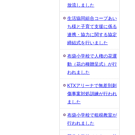
放流しました
生活協同組合コープあい
ち様と子育て支援に係る
連携・協力に関する協定
締結式を行いました
布袋小学校で人権の花運
動（花の種贈呈式）が行
われました
KTXアリーナで無差別刺
傷事案対処訓練が行われ
ました
布袋小学校で租税教室が
行われました