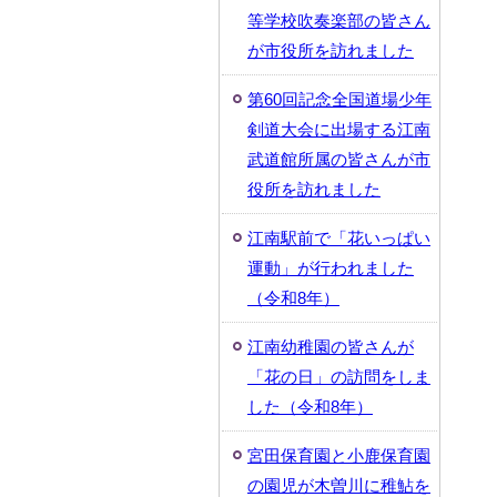
等学校吹奏楽部の皆さん
が市役所を訪れました
第60回記念全国道場少年
剣道大会に出場する江南
武道館所属の皆さんが市
役所を訪れました
江南駅前で「花いっぱい
運動」が行われました
（令和8年）
江南幼稚園の皆さんが
「花の日」の訪問をしま
した（令和8年）
宮田保育園と小鹿保育園
の園児が木曽川に稚鮎を