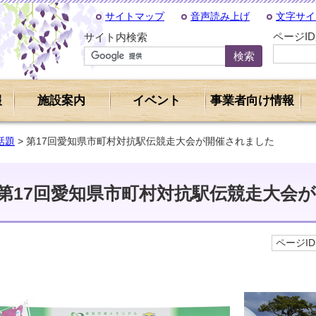
サイトマップ
音声読み上げ
文字サイ
ページI
サイト内検索
報
施設案内
イベント
事業者向け情報
話題
> 第17回愛知県市町村対抗駅伝競走大会が開催されました
第17回愛知県市町村対抗駅伝競走大会
ページID 