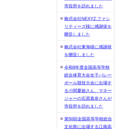
市役所を訪れました
株式会社NEXYZ.ファシ
リティーズ様に感謝状を
贈呈しました
株式会社東海様に感謝状
を贈呈しました
令和8年度全国高等学校
総合体育大会女子バレー
ボール競技大会に出場す
る小関夏姫さん、マネー
ジャーの石原真奈さんが
市役所を訪れました
第50回全国高等学校総合
文化祭に出場する江南高