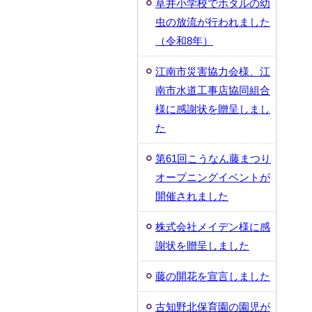
草井小学校でホタルの幼
虫の放流が行われました
（令和8年）
江南市災害協力会様、江
南市水道工事店協同組合
様に感謝状を贈呈しまし
た
第61回こうなん藤まつり
オープニングイベントが
開催されました
株式会社メイデン様に感
謝状を贈呈しました
藤の開花を宣言しました
古知野北保育園の園児が