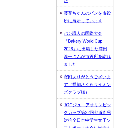
た
藤花ちゃんのパンを市役
所に展示しています
パン職人の国際大会
「Bakery World Cup
2026」に出場した澤田
淳一さんが市役所を訪れ
ました
寄附ありがとうございま
す（愛知さくらライオン
ズクラブ様）
JOCジュニアオリンピッ
クカップ第22回都道府県
対抗全日本中学生女子ソ
フトボール大会に出場す