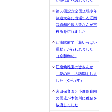
が市役所を訪れました
第60回記念全国道場少年
剣道大会に出場する江南
武道館所属の皆さんが市
役所を訪れました
江南駅前で「花いっぱい
運動」が行われました
（令和8年）
江南幼稚園の皆さんが
「花の日」の訪問をしま
した（令和8年）
宮田保育園と小鹿保育園
の園児が木曽川に稚鮎を
放流しました