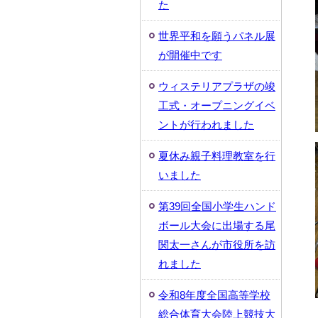
た
世界平和を願うパネル展
が開催中です
ウィステリアプラザの竣
工式・オープニングイベ
ントが行われました
夏休み親子料理教室を行
いました
第39回全国小学生ハンド
ボール大会に出場する尾
関太一さんが市役所を訪
れました
令和8年度全国高等学校
総合体育大会陸上競技大