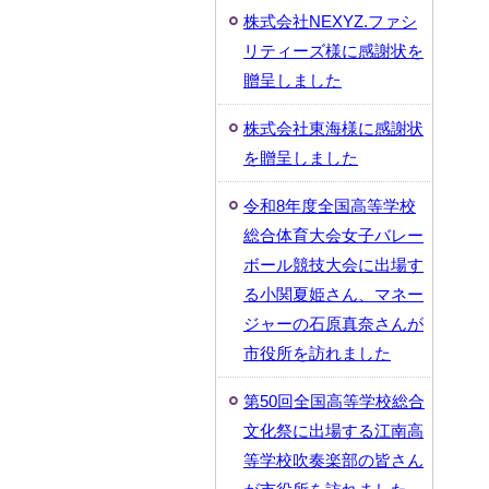
株式会社NEXYZ.ファシ
リティーズ様に感謝状を
贈呈しました
株式会社東海様に感謝状
を贈呈しました
令和8年度全国高等学校
総合体育大会女子バレー
ボール競技大会に出場す
る小関夏姫さん、マネー
ジャーの石原真奈さんが
市役所を訪れました
第50回全国高等学校総合
文化祭に出場する江南高
等学校吹奏楽部の皆さん