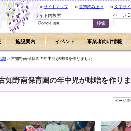
サイトマップ
音声読み上げ
文字サイ
ページI
サイト内検索
報
施設案内
イベント
事業者向け情報
話題
> 古知野南保育園の年中児が味噌を作りました
古知野南保育園の年中児が味噌を作り
ページID 