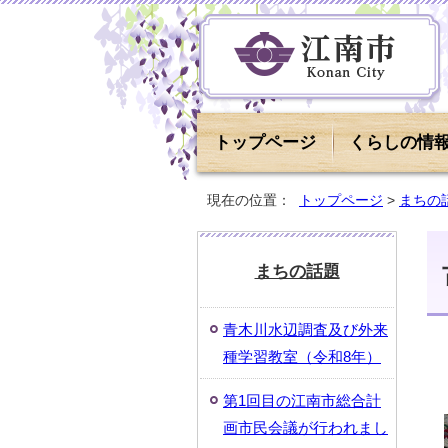
トップページ
くらしの情
現在の位置：
トップページ
>
まちの
まちの話題
青木川水辺調査及び外来
種学習教室（令和8年）
第1回目の江南市総合計
画市民会議が行われまし