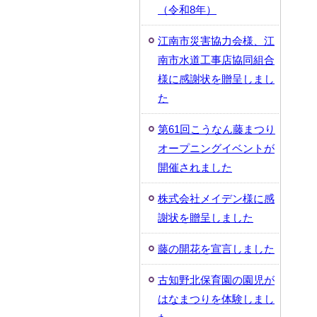
（令和8年）
江南市災害協力会様、江
南市水道工事店協同組合
様に感謝状を贈呈しまし
た
第61回こうなん藤まつり
オープニングイベントが
開催されました
株式会社メイデン様に感
謝状を贈呈しました
藤の開花を宣言しました
古知野北保育園の園児が
はなまつりを体験しまし