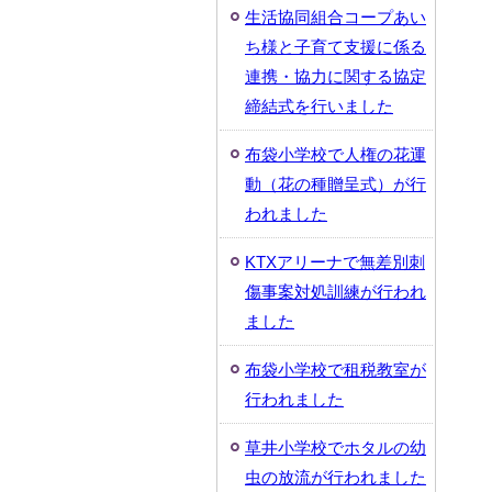
生活協同組合コープあい
ち様と子育て支援に係る
連携・協力に関する協定
締結式を行いました
布袋小学校で人権の花運
動（花の種贈呈式）が行
われました
KTXアリーナで無差別刺
傷事案対処訓練が行われ
ました
布袋小学校で租税教室が
行われました
草井小学校でホタルの幼
虫の放流が行われました