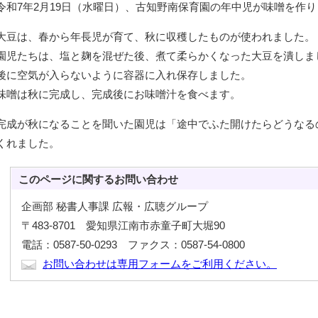
令和7年2月19日（水曜日）、古知野南保育園の年中児が味噌を作
大豆は、春から年長児が育て、秋に収穫したものが使われました。
園児たちは、塩と麹を混ぜた後、煮て柔らかくなった大豆を潰しま
後に空気が入らないように容器に入れ保存しました。
味噌は秋に完成し、完成後にお味噌汁を食べます。
完成が秋になることを聞いた園児は「途中でふた開けたらどうなる
くれました。
このページに関する
お問い合わせ
企画部 秘書人事課 広報・広聴グループ
〒483-8701 愛知県江南市赤童子町大堀90
電話：0587-50-0293 ファクス：0587-54-0800
お問い合わせは専用フォームをご利用ください。