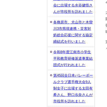
会に出場する水谷健悟さ
んが市役所を訪れました
各務原市、犬山市と木曽
川3市県境連携・災害対
処総合応援に関する協定
締結式を行いました
令和8年度江南市小学生
平和教育研修派遣事業結
団式が行われました
第45回全日本バレーボー
ルクラブ選手権大会9人
制女子に出場する太田有
希さん、野口歩奈さんが
市役所を訪れました