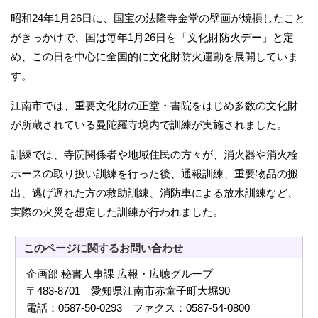
昭和24年1月26日に、国宝の法隆寺金堂の壁画が焼損したこと
がきっかけで、国は毎年1月26日を「文化財防火デー」と定
め、この日を中心に全国的に文化財防火運動を展開していま
す。
江南市では、重要文化財の正堂・書院をはじめ多数の文化財
が所蔵されている曼陀羅寺境内で訓練が実施されました。
訓練では、寺院関係者や地域住民の方々が、消火器や消火栓
ホースの取り扱い訓練を行った後、通報訓練、重要物品の搬
出、逃げ遅れた方の救助訓練、消防車による放水訓練など、
実際の火災を想定した訓練が行われました。
このページに関する
お問い合わせ
企画部 秘書人事課 広報・広聴グループ
〒483-8701 愛知県江南市赤童子町大堀90
電話：0587-50-0293 ファクス：0587-54-0800