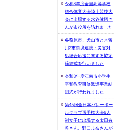
令和8年度全国高等学校
総合体育大会陸上競技大
会に出場する水谷健悟さ
んが市役所を訪れました
各務原市、犬山市と木曽
川3市県境連携・災害対
処総合応援に関する協定
締結式を行いました
令和8年度江南市小学生
平和教育研修派遣事業結
団式が行われました
第45回全日本バレーボー
ルクラブ選手権大会9人
制女子に出場する太田有
希さん、野口歩奈さんが