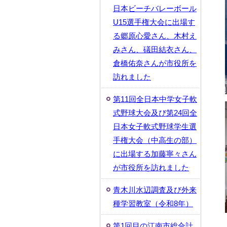
日本ビーチバレーボール
U15選手権大会に出場す
る郷原心愛さん、木村え
みさん、礒田結衣さん、
倉橋佑奈さんが市役所を
訪れました
第11回全日本中学女子軟
式野球大会及び第24回全
日本女子軟式野球学生選
手権大会（中高生の部）
に出場する加藤寧々さん
が市役所を訪れました
青木川水辺調査及び外来
種学習教室（令和8年）
第1回目の江南市総合計