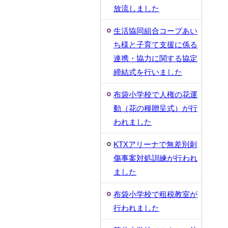
放流しました
生活協同組合コープあい
ち様と子育て支援に係る
連携・協力に関する協定
締結式を行いました
布袋小学校で人権の花運
動（花の種贈呈式）が行
われました
KTXアリーナで無差別刺
傷事案対処訓練が行われ
ました
布袋小学校で租税教室が
行われました