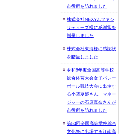
市役所を訪れました
株式会社NEXYZ.ファシ
リティーズ様に感謝状を
贈呈しました
株式会社東海様に感謝状
を贈呈しました
令和8年度全国高等学校
総合体育大会女子バレー
ボール競技大会に出場す
る小関夏姫さん、マネー
ジャーの石原真奈さんが
市役所を訪れました
第50回全国高等学校総合
文化祭に出場する江南高