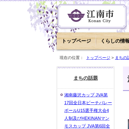
トップページ
くらしの情
現在の位置：
トップページ
>
まちの
まちの話題
湘南藤沢カップ JVA第
17回全日本ビーチバレー
ボールU15選手権大会4
人制及びHEKINANマン
モスカップ JVA第6回全