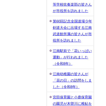
等学校吹奏楽部の皆さん
が市役所を訪れました
第60回記念全国道場少年
剣道大会に出場する江南
武道館所属の皆さんが市
役所を訪れました
江南駅前で「花いっぱい
運動」が行われました
（令和8年）
江南幼稚園の皆さんが
「花の日」の訪問をしま
した（令和8年）
宮田保育園と小鹿保育園
の園児が木曽川に稚鮎を