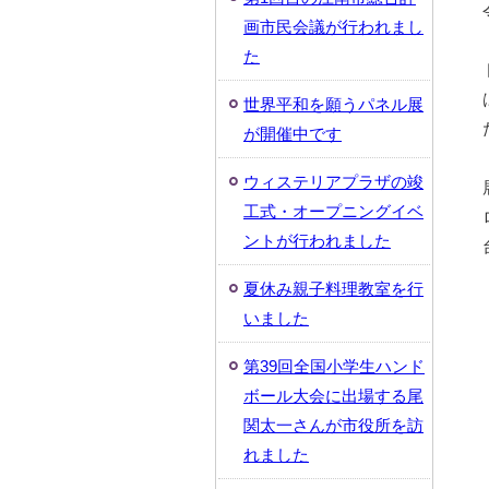
画市民会議が行われまし
た
世界平和を願うパネル展
が開催中です
ウィステリアプラザの竣
工式・オープニングイベ
ントが行われました
夏休み親子料理教室を行
いました
第39回全国小学生ハンド
ボール大会に出場する尾
関太一さんが市役所を訪
れました