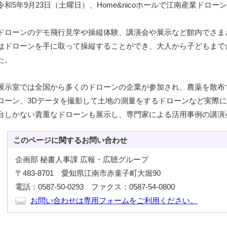
令和5年9月23日（土曜日）、Home&nicoホールで江南産業ドロ
ドローンのデモ飛行見学や操縦体験、講演会や展示など館内でさま
はドローンを手に取って操縦することができ、大人から子どもまで
た。
展示室では全国から多くのドローンの企業が参加され、農薬を散布
ローン、3Dデータを撮影して土地の測量をするドローンなど実際
台しかない貴重なドローンも展示し、専門家による活用事例の講演
このページに関する
お問い合わせ
企画部 秘書人事課 広報・広聴グループ
〒483-8701 愛知県江南市赤童子町大堀90
電話：0587-50-0293 ファクス：0587-54-0800
お問い合わせは専用フォームをご利用ください。