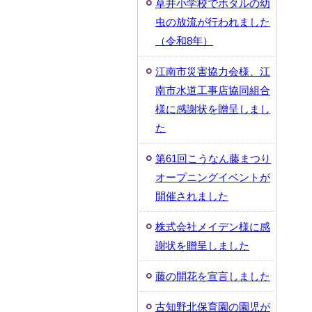
草井小学校でホタルの幼
虫の放流が行われました
（令和8年）
江南市災害協力会様、江
南市水道工事店協同組合
様に感謝状を贈呈しまし
た
第61回こうなん藤まつり
オープニングイベントが
開催されました
株式会社メイデン様に感
謝状を贈呈しました
藤の開花を宣言しました
古知野北保育園の園児が