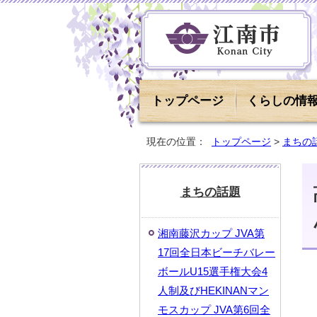
トップページ
くらしの情
現在の位置：
トップページ
>
まちの
まちの話題
湘南藤沢カップ JVA第
17回全日本ビーチバレー
ボールU15選手権大会4
人制及びHEKINANマン
モスカップ JVA第6回全