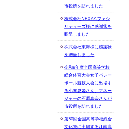
市役所を訪れました
株式会社NEXYZ.ファシ
リティーズ様に感謝状を
贈呈しました
株式会社東海様に感謝状
を贈呈しました
令和8年度全国高等学校
総合体育大会女子バレー
ボール競技大会に出場す
る小関夏姫さん、マネー
ジャーの石原真奈さんが
市役所を訪れました
第50回全国高等学校総合
文化祭に出場する江南高