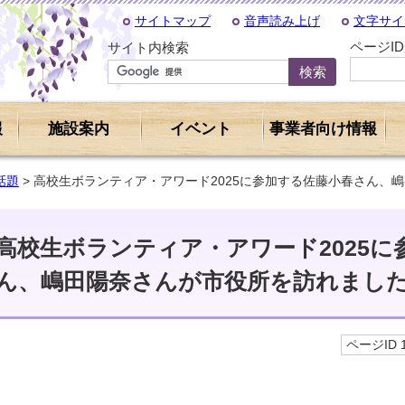
サイトマップ
音声読み上げ
文字サイ
ページI
サイト内検索
報
施設案内
イベント
事業者向け情報
話題
> 高校生ボランティア・アワード2025に参加する佐藤小春さん、
高校生ボランティア・アワード2025に
ん、嶋田陽奈さんが市役所を訪れまし
ページID 1