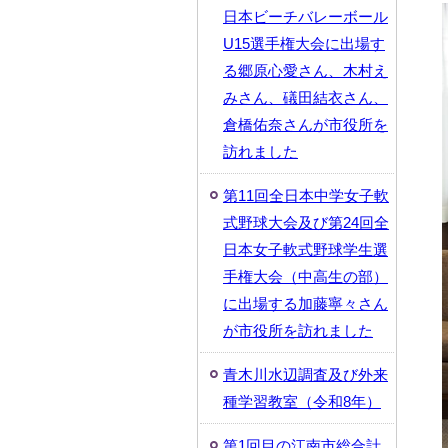
日本ビーチバレーボール
U15選手権大会に出場す
る郷原心愛さん、木村え
みさん、礒田結衣さん、
倉橋佑奈さんが市役所を
訪れました
第11回全日本中学女子軟
式野球大会及び第24回全
日本女子軟式野球学生選
手権大会（中高生の部）
に出場する加藤寧々さん
が市役所を訪れました
青木川水辺調査及び外来
種学習教室（令和8年）
第1回目の江南市総合計