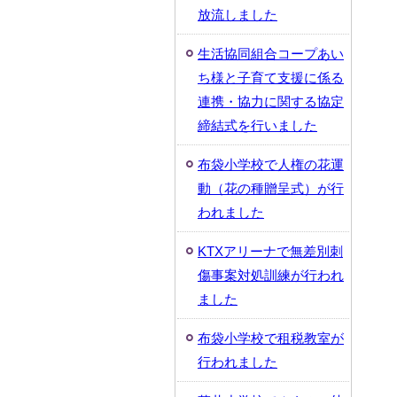
放流しました
生活協同組合コープあい
ち様と子育て支援に係る
連携・協力に関する協定
締結式を行いました
布袋小学校で人権の花運
動（花の種贈呈式）が行
われました
KTXアリーナで無差別刺
傷事案対処訓練が行われ
ました
布袋小学校で租税教室が
行われました