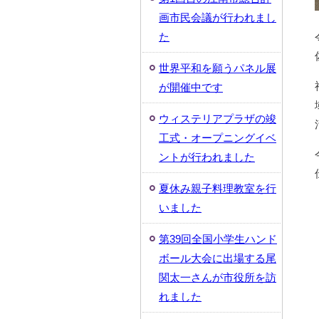
画市民会議が行われまし
た
世界平和を願うパネル展
が開催中です
ウィステリアプラザの竣
工式・オープニングイベ
ントが行われました
夏休み親子料理教室を行
いました
第39回全国小学生ハンド
ボール大会に出場する尾
関太一さんが市役所を訪
れました