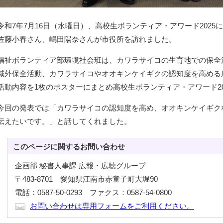
令和7年7月16日（水曜日）、高校生ボランティア・アワード2025
佐藤小春さん、嶋田陽奈さんが市役所を訪れました。
福祉ボランティア部環境社会班は、カワラサイコの生育地での保全
域外保全活動、カワラサイコやオオキンケイギクの認知度を高める
活動内容を1枚のポスターにまとめ高校生ボランティア・アワード20
今回の発表では「カワラサイコの認知度を高め、オオキンケイギク
伝えたいです。」と話してくれました。
このページに関する
お問い合わせ
企画部 秘書人事課 広報・広聴グループ
〒483-8701 愛知県江南市赤童子町大堀90
電話：0587-50-0293 ファクス：0587-54-0800
お問い合わせは専用フォームをご利用ください。