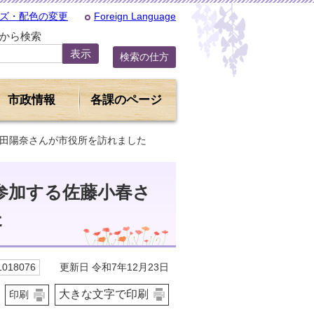
ズ・配色の変更
Foreign Language
Dから検索
検索の仕方
市政情報
各課のページ
嶋田陽奈さんが市役所を訪れました
参加する佐藤小春さ
た
更新日 令和7年12月23日
018076
大きな文字で印刷
印刷