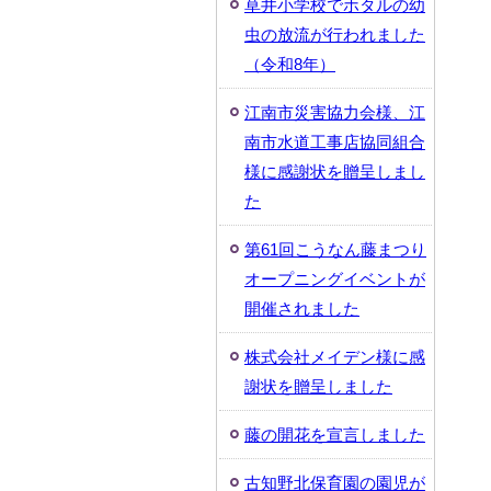
草井小学校でホタルの幼
虫の放流が行われました
（令和8年）
江南市災害協力会様、江
南市水道工事店協同組合
様に感謝状を贈呈しまし
た
第61回こうなん藤まつり
オープニングイベントが
開催されました
株式会社メイデン様に感
謝状を贈呈しました
藤の開花を宣言しました
古知野北保育園の園児が