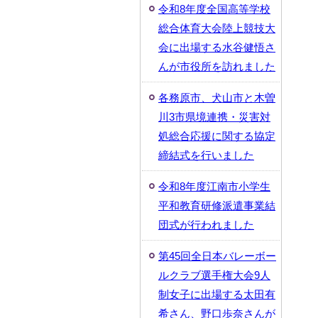
令和8年度全国高等学校
総合体育大会陸上競技大
会に出場する水谷健悟さ
んが市役所を訪れました
各務原市、犬山市と木曽
川3市県境連携・災害対
処総合応援に関する協定
締結式を行いました
令和8年度江南市小学生
平和教育研修派遣事業結
団式が行われました
第45回全日本バレーボー
ルクラブ選手権大会9人
制女子に出場する太田有
希さん、野口歩奈さんが