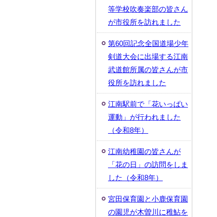
等学校吹奏楽部の皆さん
が市役所を訪れました
第60回記念全国道場少年
剣道大会に出場する江南
武道館所属の皆さんが市
役所を訪れました
江南駅前で「花いっぱい
運動」が行われました
（令和8年）
江南幼稚園の皆さんが
「花の日」の訪問をしま
した（令和8年）
宮田保育園と小鹿保育園
の園児が木曽川に稚鮎を