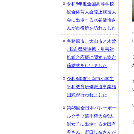
令和8年度全国高等学校
総合体育大会陸上競技大
会に出場する水谷健悟さ
んが市役所を訪れました
各務原市、犬山市と木曽
川3市県境連携・災害対
処総合応援に関する協定
締結式を行いました
令和8年度江南市小学生
平和教育研修派遣事業結
団式が行われました
第45回全日本バレーボー
ルクラブ選手権大会9人
制女子に出場する太田有
希さん、野口歩奈さんが