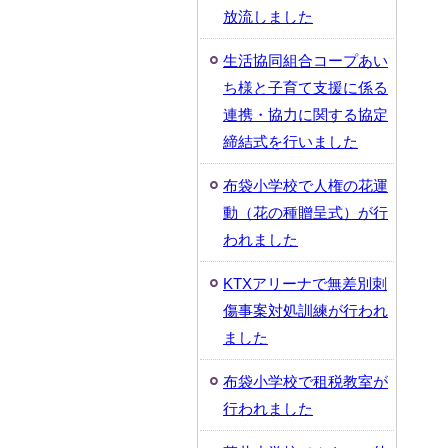
放流しました
生活協同組合コープあい
ち様と子育て支援に係る
連携・協力に関する協定
締結式を行いました
布袋小学校で人権の花運
動（花の種贈呈式）が行
われました
KTXアリーナで無差別刺
傷事案対処訓練が行われ
ました
布袋小学校で租税教室が
行われました