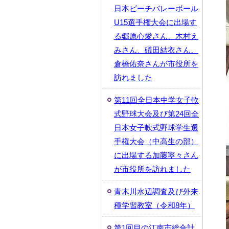
日本ビーチバレーボール
U15選手権大会に出場す
る郷原心愛さん、木村え
みさん、礒田結衣さん、
倉橋佑奈さんが市役所を
訪れました
第11回全日本中学女子軟
式野球大会及び第24回全
日本女子軟式野球学生選
手権大会（中高生の部）
に出場する加藤寧々さん
が市役所を訪れました
青木川水辺調査及び外来
種学習教室（令和8年）
第1回目の江南市総合計