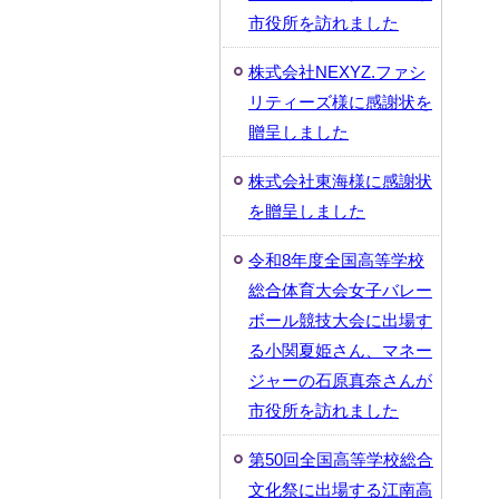
市役所を訪れました
株式会社NEXYZ.ファシ
リティーズ様に感謝状を
贈呈しました
株式会社東海様に感謝状
を贈呈しました
令和8年度全国高等学校
総合体育大会女子バレー
ボール競技大会に出場す
る小関夏姫さん、マネー
ジャーの石原真奈さんが
市役所を訪れました
第50回全国高等学校総合
文化祭に出場する江南高