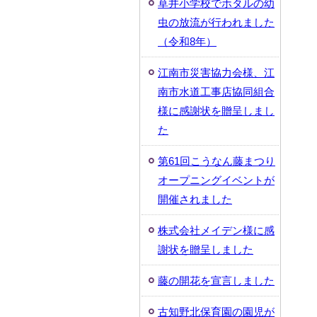
草井小学校でホタルの幼
虫の放流が行われました
（令和8年）
江南市災害協力会様、江
南市水道工事店協同組合
様に感謝状を贈呈しまし
た
第61回こうなん藤まつり
オープニングイベントが
開催されました
株式会社メイデン様に感
謝状を贈呈しました
藤の開花を宣言しました
古知野北保育園の園児が