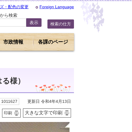
ズ・配色の変更
Foreign Language
Dから検索
検索の仕方
市政情報
各課のページ
はる様）
更新日 令和4年4月13日
1011627
大きな文字で印刷
印刷