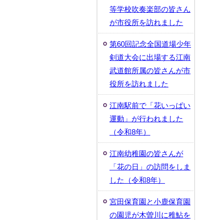
等学校吹奏楽部の皆さん
が市役所を訪れました
第60回記念全国道場少年
剣道大会に出場する江南
武道館所属の皆さんが市
役所を訪れました
江南駅前で「花いっぱい
運動」が行われました
（令和8年）
江南幼稚園の皆さんが
「花の日」の訪問をしま
した（令和8年）
宮田保育園と小鹿保育園
の園児が木曽川に稚鮎を