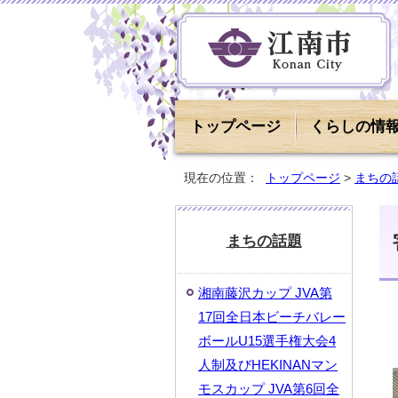
トップページ
くらしの情
現在の位置：
トップページ
>
まちの
まちの話題
湘南藤沢カップ JVA第
17回全日本ビーチバレー
ボールU15選手権大会4
人制及びHEKINANマン
モスカップ JVA第6回全