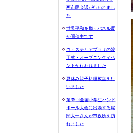
画市民会議が行われまし
た
世界平和を願うパネル展
が開催中です
ウィステリアプラザの竣
工式・オープニングイベ
ントが行われました
夏休み親子料理教室を行
いました
第39回全国小学生ハンド
ボール大会に出場する尾
関太一さんが市役所を訪
れました