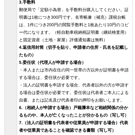
3.手数料
郵便局で「定額小為替」を手数料分購入してください。証
明書は1枚につき300円です。名寄帳兼（補充）課税台帳
は、1件につき200円の閲覧手数料と1枚あたり10円のコピ
ー代になります。（軽自動車税納税証明書（継続検査用）
と固定資産（土地・家屋）評価通知書は無料）
4.返信用封筒（切手を貼り、申請者の住所・氏名を記載し
たもの）
5.委任状（代理人が申請する場合）
・本人または市内在住の同一世帯の方以外が証明書を申請
する場合は、委任状が必要です。
・法人の証明書を申請する場合、代表者以外の方が申請す
る場合は委任状が必要です。委任状は代表者ご本人による
自書、または記名及び代表者印の押印をお願いします。
6.（相続人が申請する場合）戸籍謄本など相続関係の分か
るものや、本人が亡くなったことが分かるもの（写し可）
7.（法人の証明書を代表者や従業員が申請する場合）代表
者や従業員であることを確認できる書類（写し可）