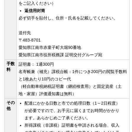
をご記入ください）
返信用封筒
必ず切手を貼付し、住所・氏名を記載してください。
送付先
〒483-8701
愛知県江南市赤童子町大堀90番地
愛知県江南市役所税務課 証明交付グループ宛
手数
証明書： 1通300円
料
名寄帳兼（補充）課税台帳：1件につき200円の閲覧手数料
と1枚あたり10円のコピー代
（軽自動車税納税証明書（継続検査用）と固定資産（土
地・家屋）評価通知書は無料）
その
配達にかかる日数と市での処理日数（1～2日程度）
他
が必要ですので、お手元に届くまでお時間がかかり
ます。あらかじめご了承ください。
所得課税（非課税）証明書を申請される場合、収入