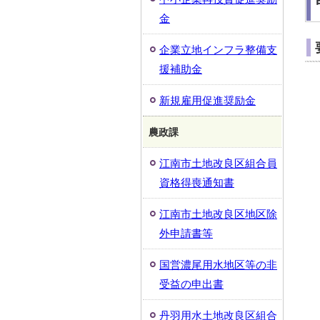
金
企業立地インフラ整備支
援補助金
新規雇用促進奨励金
農政課
江南市土地改良区組合員
資格得喪通知書
江南市土地改良区地区除
外申請書等
国営濃尾用水地区等の非
受益の申出書
丹羽用水土地改良区組合