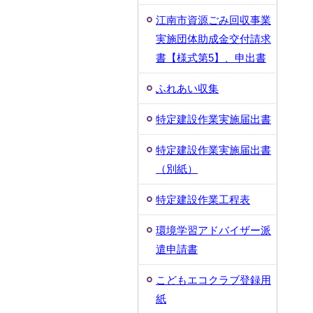
江南市資源ごみ回収事業
実施団体助成金交付請求
書【様式第5】、申出書
ふれあい収集
特定建設作業実施届出書
特定建設作業実施届出書
（別紙）
特定建設作業工程表
環境学習アドバイザー派
遣申請書
こどもエコクラブ登録用
紙