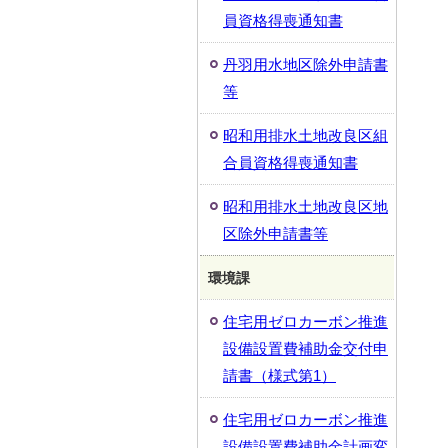
員資格得喪通知書
丹羽用水地区除外申請書
等
昭和用排水土地改良区組
合員資格得喪通知書
昭和用排水土地改良区地
区除外申請書等
環境課
住宅用ゼロカーボン推進
設備設置費補助金交付申
請書（様式第1）
住宅用ゼロカーボン推進
設備設置費補助金計画変