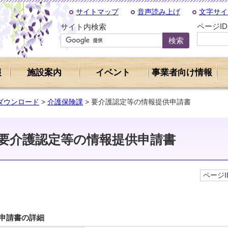
サイトマップ
音声読み上げ
文字サイ
ページI
サイト内検索
報
施設案内
イベント
事業者向け情報
ダウンロード
>
介護保険課
> 要介護認定等の情報提供申請書
要介護認定等の情報提供申請書
ページID
申請書の詳細