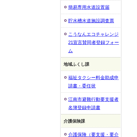
簡易専用水道設置届
貯水槽水道施設調査票
こうなんエコチャレンジ
21宣言賛同者登録フォー
ム
地域ふくし課
福祉タクシー料金助成申
請書・委任状
江南市避難行動要支援者
名簿登録申請書
介護保険課
介護保険（要支援・要介