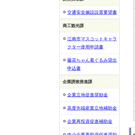
交通安全施設設置要望書
商工観光課
江南市マスコットキャラ
クター使用申請書
藤花ちゃん着ぐるみ貸出
申込書
企業誘致推進課
企業立地促進奨励金
高度先端産業立地補助金
企業再投資促進補助金
中小企業再投資促進奨励