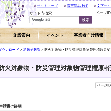
サイトマップ
音声読み上げ
文字サイ
ページI
サイト内検索
報
施設案内
イベント
事業者向け情報
ダウンロード
>
消防予防課
> 防火対象物・防災管理対象物管理権原者変
防火対象物・防災管理対象物管理権原者
ページID 
申請書の詳細