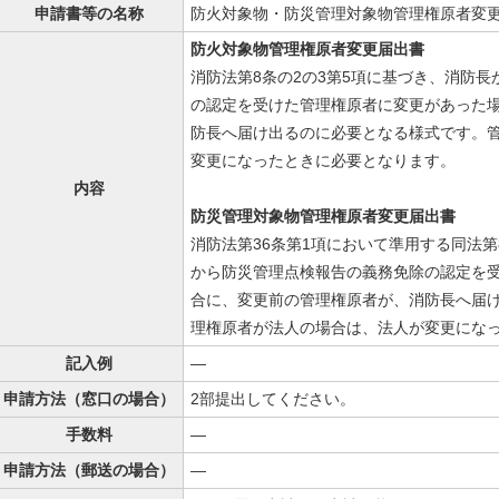
申請書等の名称
防火対象物・防災管理対象物管理権原者変
防火対象物管理権原者変更届出書
消防法第8条の2の3第5項に基づき、消防
の認定を受けた管理権原者に変更があった
防長へ届け出るのに必要となる様式です。
変更になったときに必要となります。
内容
防災管理対象物管理権原者変更届出書
消防法第36条第1項において準用する同法第
から防災管理点検報告の義務免除の認定を
合に、変更前の管理権原者が、消防長へ届
理権原者が法人の場合は、法人が変更にな
記入例
—
申請方法（窓口の場合）
2部提出してください。
手数料
—
申請方法（郵送の場合）
—