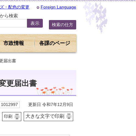
ズ・配色の変更
Foreign Language
Dから検索
検索の仕方
市政情報
各課のページ
更届出書
変更届出書
更新日 令和7年12月9日
1012997
大きな文字で印刷
印刷