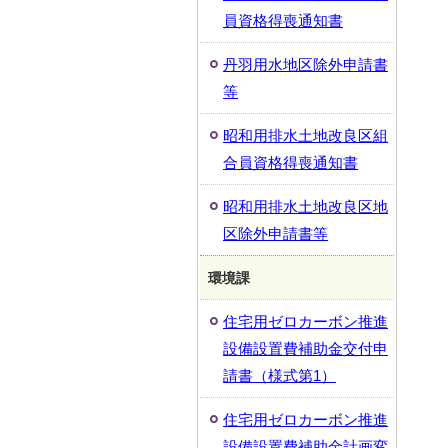
員資格得喪通知書
丹羽用水地区除外申請書
等
昭和用排水土地改良区組
合員資格得喪通知書
昭和用排水土地改良区地
区除外申請書等
環境課
住宅用ゼロカーボン推進
設備設置費補助金交付申
請書（様式第1）
住宅用ゼロカーボン推進
設備設置費補助金計画変