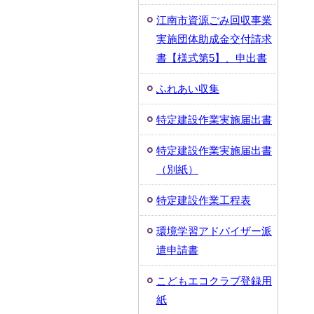
江南市資源ごみ回収事業
実施団体助成金交付請求
書【様式第5】、申出書
ふれあい収集
特定建設作業実施届出書
特定建設作業実施届出書
（別紙）
特定建設作業工程表
環境学習アドバイザー派
遣申請書
こどもエコクラブ登録用
紙