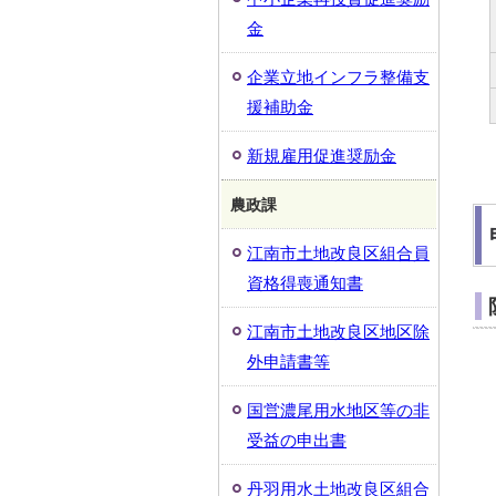
金
企業立地インフラ整備支
援補助金
新規雇用促進奨励金
農政課
江南市土地改良区組合員
資格得喪通知書
江南市土地改良区地区除
外申請書等
国営濃尾用水地区等の非
受益の申出書
丹羽用水土地改良区組合