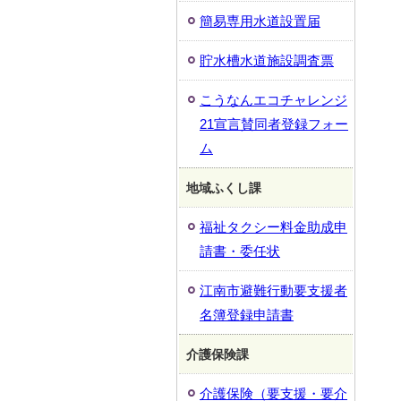
簡易専用水道設置届
貯水槽水道施設調査票
こうなんエコチャレンジ
21宣言賛同者登録フォー
ム
地域ふくし課
福祉タクシー料金助成申
請書・委任状
江南市避難行動要支援者
名簿登録申請書
介護保険課
介護保険（要支援・要介