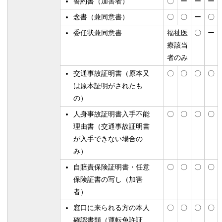
誓約書（加害者）
〇
ー
ー
ー
念書（兼同意書）
〇
〇
ー
〇
委任状兼同意書
福祉医
〇
ー
療該当
者のみ
交通事故証明書（原本又
〇
〇
〇
〇
は原本証明がされたも
の）
人身事故証明書入手不能
〇
〇
〇
〇
理由書（交通事故証明書
が入手できない場合の
み）
自賠責保険証明書・任意
〇
〇
〇
〇
保険証書の写し（加害
者）
窓口に来られる方の本人
〇
〇
〇
〇
確認書類（運転免許証