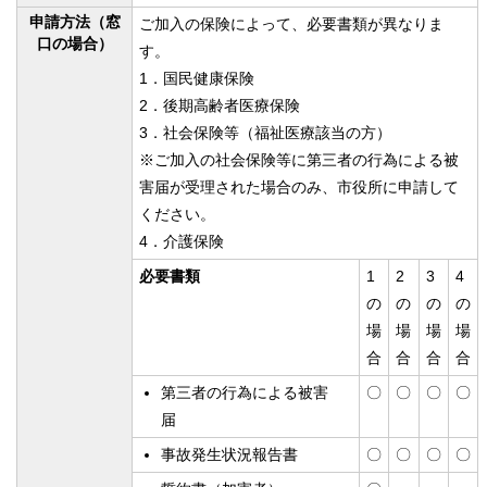
申請方法（窓
ご加入の保険によって、必要書類が異なりま
口の場合）
す。
1．国民健康保険
2．後期高齢者医療保険
3．社会保険等（福祉医療該当の方）
※ご加入の社会保険等に第三者の行為による被
害届が受理された場合のみ、市役所に申請して
ください。
4．介護保険
必要書類
1
2
3
4
の
の
の
の
場
場
場
場
合
合
合
合
第三者の行為による被害
〇
〇
〇
〇
届
事故発生状況報告書
〇
〇
〇
〇