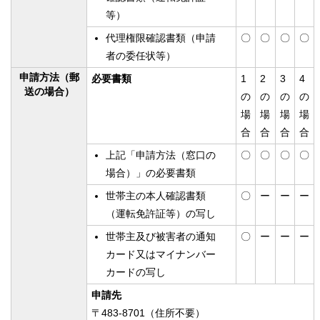
等）
代理権限確認書類（申請
〇
〇
〇
〇
者の委任状等）
申請方法（郵
必要書類
1
2
3
4
送の場合）
の
の
の
の
場
場
場
場
合
合
合
合
上記「申請方法（窓口の
〇
〇
〇
〇
場合）」の必要書類
世帯主の本人確認書類
〇
ー
ー
ー
（運転免許証等）の写し
世帯主及び被害者の通知
〇
ー
ー
ー
カード又はマイナンバー
カードの写し
申請先
〒483-8701（住所不要）