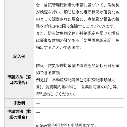
合、当該管理権原者の申請に基づいて、消防長
が検査を行い、消防法令の遵守状況が優良なも
のとして認定された場合に、点検及び報告の義
務を3年以内に限り免除することができます。
また、防火対象物全体が特例認定を受けた場合
は優良な建物の証である「防災優良認定証」を
掲出することができます。
記入例
—
防火・防災管理対象物の管理を開始した日が確
認できる書類
申請方法（窓
例えば、不動産登記簿謄(抄)本(登記事項証明
口の場合）
書)、賃貸契約書の写し、営業許可書の写し等。
2部提出してください。
手数料
—
申請方法（郵
—
送の場合）
e-Gov電子申請でも申請可能です。