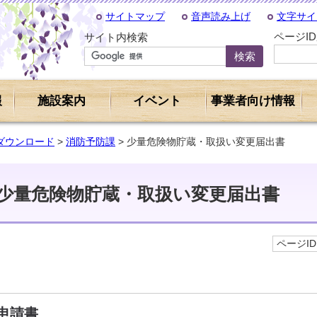
サイトマップ
音声読み上げ
文字サイ
ページI
サイト内検索
報
施設案内
イベント
事業者向け情報
ダウンロード
>
消防予防課
> 少量危険物貯蔵・取扱い変更届出書
少量危険物貯蔵・取扱い変更届出書
ページID 
申請書