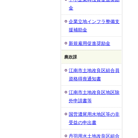
金
企業立地インフラ整備支
援補助金
新規雇用促進奨励金
農政課
江南市土地改良区組合員
資格得喪通知書
江南市土地改良区地区除
外申請書等
国営濃尾用水地区等の非
受益の申出書
丹羽用水土地改良区組合