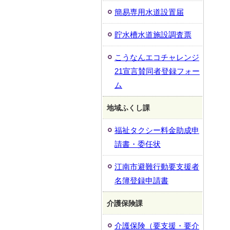
簡易専用水道設置届
貯水槽水道施設調査票
こうなんエコチャレンジ
21宣言賛同者登録フォー
ム
地域ふくし課
福祉タクシー料金助成申
請書・委任状
江南市避難行動要支援者
名簿登録申請書
介護保険課
介護保険（要支援・要介