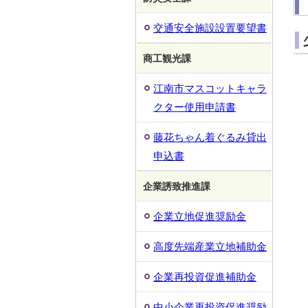
交通安全施設設置要望書
商工観光課
江南市マスコットキャラ
クター使用申請書
藤花ちゃん着ぐるみ貸出
申込書
企業誘致推進課
企業立地促進奨励金
高度先端産業立地補助金
企業再投資促進補助金
中小企業再投資促進奨励