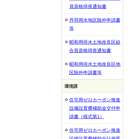
員資格得喪通知書
丹羽用水地区除外申請書
等
昭和用排水土地改良区組
合員資格得喪通知書
昭和用排水土地改良区地
区除外申請書等
環境課
住宅用ゼロカーボン推進
設備設置費補助金交付申
請書（様式第1）
住宅用ゼロカーボン推進
設備設置費補助金計画変