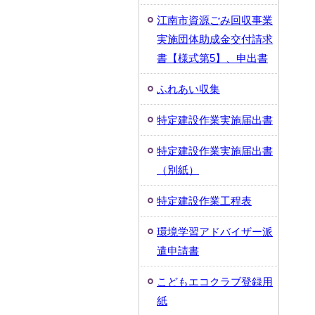
江南市資源ごみ回収事業
実施団体助成金交付請求
書【様式第5】、申出書
ふれあい収集
特定建設作業実施届出書
特定建設作業実施届出書
（別紙）
特定建設作業工程表
環境学習アドバイザー派
遣申請書
こどもエコクラブ登録用
紙