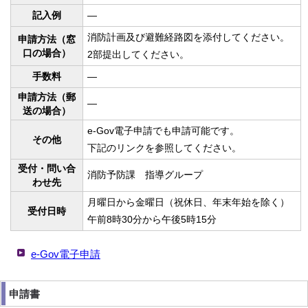
記入例
—
消防計画及び避難経路図を添付してください。
申請方法（窓
口の場合）
2部提出してください。
手数料
—
申請方法（郵
—
送の場合）
e-Gov電子申請でも申請可能です。
その他
下記のリンクを参照してください。
受付・問い合
消防予防課 指導グループ
わせ先
月曜日から金曜日（祝休日、年末年始を除く）
受付日時
午前8時30分から午後5時15分
e-Gov電子申請
申請書