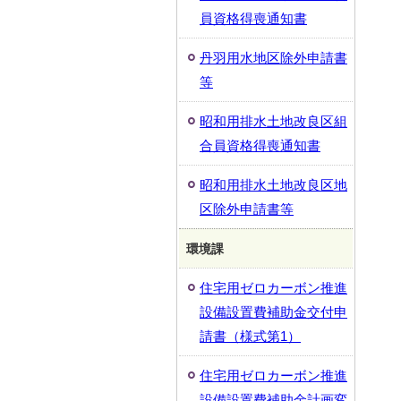
員資格得喪通知書
丹羽用水地区除外申請書
等
昭和用排水土地改良区組
合員資格得喪通知書
昭和用排水土地改良区地
区除外申請書等
環境課
住宅用ゼロカーボン推進
設備設置費補助金交付申
請書（様式第1）
住宅用ゼロカーボン推進
設備設置費補助金計画変