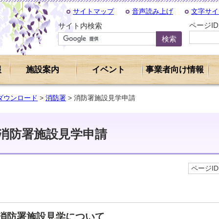
サイトマップ
音声読み上げ
文字サイ
ページI
サイト内検索
報
施設案内
イベント
事業者向け情報
ダウンロード
>
消防署
> 消防署施設見学申請
消防署施設見学申請
ページID 
消防署施設見学について