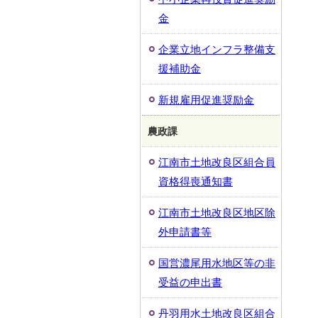
金
企業立地インフラ整備支
援補助金
新規雇用促進奨励金
農政課
江南市土地改良区組合員
資格得喪通知書
江南市土地改良区地区除
外申請書等
国営濃尾用水地区等の非
受益の申出書
丹羽用水土地改良区組合