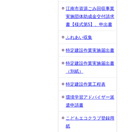
江南市資源ごみ回収事業
実施団体助成金交付請求
書【様式第5】、申出書
ふれあい収集
特定建設作業実施届出書
特定建設作業実施届出書
（別紙）
特定建設作業工程表
環境学習アドバイザー派
遣申請書
こどもエコクラブ登録用
紙