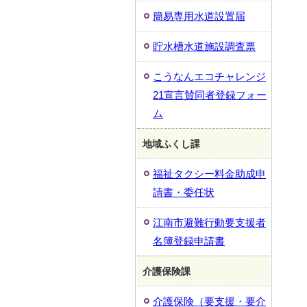
簡易専用水道設置届
貯水槽水道施設調査票
こうなんエコチャレンジ
21宣言賛同者登録フォー
ム
地域ふくし課
福祉タクシー料金助成申
請書・委任状
江南市避難行動要支援者
名簿登録申請書
介護保険課
介護保険（要支援・要介