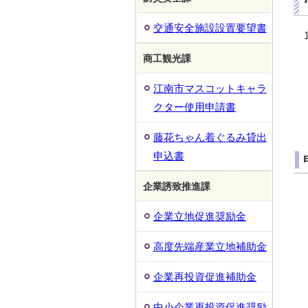
交通安全施設設置要望書
商工観光課
江南市マスコットキャラ
クター使用申請書
藤花ちゃん着ぐるみ貸出
申込書
企業誘致推進課
企業立地促進奨励金
高度先端産業立地補助金
企業再投資促進補助金
中小企業再投資促進奨励