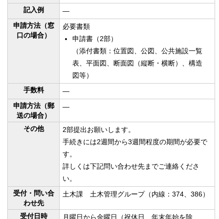
記入例
—
申請方法（窓
必要書類
口の場合）
申請書（2部）
（添付書類：位置図、公図、公共施設一覧
表、平面図、断面図（縦断・横断）、構造
図等）
手数料
—
申請方法（郵
—
送の場合）
その他
2部提出お願いします。
手続きには2週間から3週間程度の期間が必要で
す。
詳しくは下記問い合わせ先までご連絡くださ
い。
受付・問い合
土木課 土木管理グループ（内線：374、386）
わせ先
受付日時
月曜日から金曜日（祝休日、年末年始を除