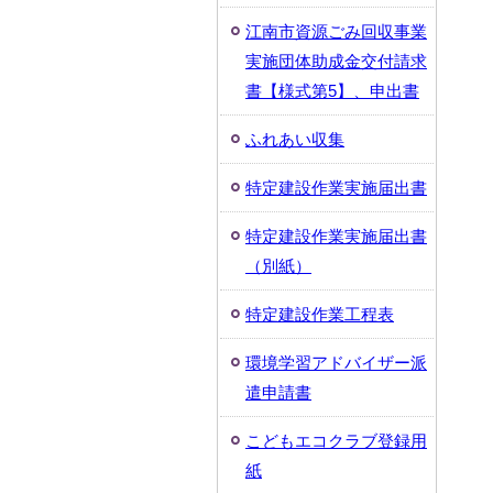
江南市資源ごみ回収事業
実施団体助成金交付請求
書【様式第5】、申出書
ふれあい収集
特定建設作業実施届出書
特定建設作業実施届出書
（別紙）
特定建設作業工程表
環境学習アドバイザー派
遣申請書
こどもエコクラブ登録用
紙