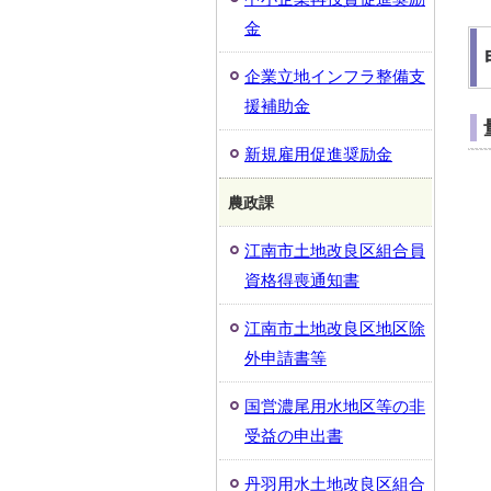
金
企業立地インフラ整備支
援補助金
新規雇用促進奨励金
農政課
江南市土地改良区組合員
資格得喪通知書
江南市土地改良区地区除
外申請書等
国営濃尾用水地区等の非
受益の申出書
丹羽用水土地改良区組合