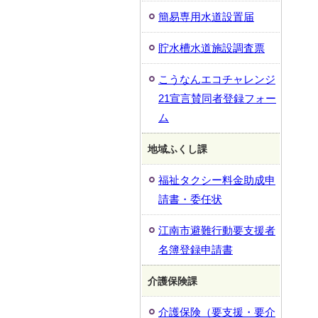
簡易専用水道設置届
貯水槽水道施設調査票
こうなんエコチャレンジ
21宣言賛同者登録フォー
ム
地域ふくし課
福祉タクシー料金助成申
請書・委任状
江南市避難行動要支援者
名簿登録申請書
介護保険課
介護保険（要支援・要介