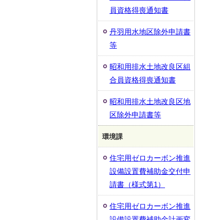
員資格得喪通知書
丹羽用水地区除外申請書
等
昭和用排水土地改良区組
合員資格得喪通知書
昭和用排水土地改良区地
区除外申請書等
環境課
住宅用ゼロカーボン推進
設備設置費補助金交付申
請書（様式第1）
住宅用ゼロカーボン推進
設備設置費補助金計画変