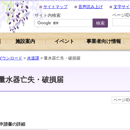
サイトマップ
音声読み上げ
文字サイ
ページI
サイト内検索
報
施設案内
イベント
事業者向け情報
ダウンロード
>
水道課
> 量水器亡失・破損届
量水器亡失・破損届
ページID 
申請書の詳細