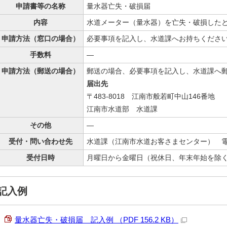
申請書等の名称
量水器亡失・破損届
内容
水道メーター（量水器）を亡失・破損した
申請方法（窓口の場合）
必要事項を記入し、水道課へお持ちくださ
手数料
—
申請方法（郵送の場合）
郵送の場合、必要事項を記入し、水道課へ
届出先
〒483-8018 江南市般若町中山146番地
江南市水道部 水道課
その他
—
受付・問い合わせ先
水道課（江南市水道お客さまセンター） 電話：0
受付日時
月曜日から金曜日（祝休日、年末年始を除く）
記入例
量水器亡失・破損届 記入例 （PDF 156.2 KB）