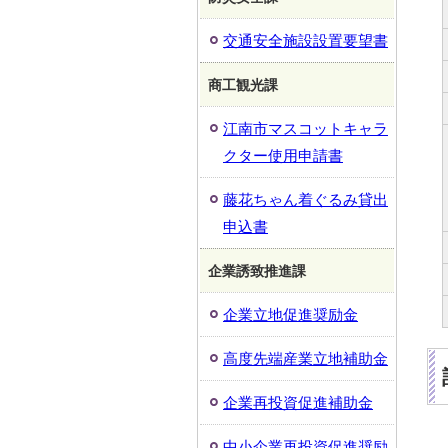
交通安全施設設置要望書
商工観光課
江南市マスコットキャラ
クター使用申請書
藤花ちゃん着ぐるみ貸出
申込書
企業誘致推進課
企業立地促進奨励金
高度先端産業立地補助金
企業再投資促進補助金
中小企業再投資促進奨励