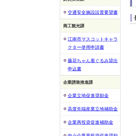
交通安全施設設置要望書
商工観光課
江南市マスコットキャラ
クター使用申請書
藤花ちゃん着ぐるみ貸出
申込書
企業誘致推進課
企業立地促進奨励金
高度先端産業立地補助金
企業再投資促進補助金
中小企業再投資促進奨励