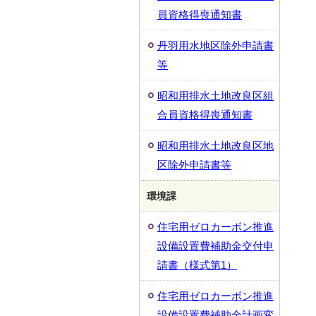
員資格得喪通知書
丹羽用水地区除外申請書
等
昭和用排水土地改良区組
合員資格得喪通知書
昭和用排水土地改良区地
区除外申請書等
環境課
住宅用ゼロカーボン推進
設備設置費補助金交付申
請書（様式第1）
住宅用ゼロカーボン推進
設備設置費補助金計画変