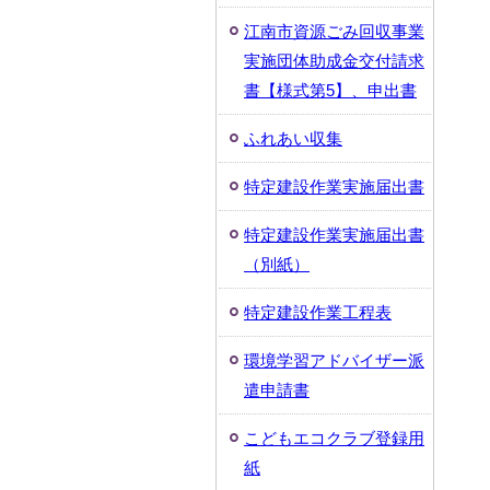
江南市資源ごみ回収事業
実施団体助成金交付請求
書【様式第5】、申出書
ふれあい収集
特定建設作業実施届出書
特定建設作業実施届出書
（別紙）
特定建設作業工程表
環境学習アドバイザー派
遣申請書
こどもエコクラブ登録用
紙