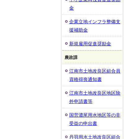
金
企業立地インフラ整備支
援補助金
新規雇用促進奨励金
農政課
江南市土地改良区組合員
資格得喪通知書
江南市土地改良区地区除
外申請書等
国営濃尾用水地区等の非
受益の申出書
丹羽用水土地改良区組合