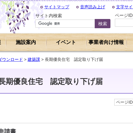
サイトマップ
音声読み上げ
文字サイ
ページI
サイト内検索
報
施設案内
イベント
事業者向け情報
ダウンロード
>
建築課
> 長期優良住宅 認定取り下げ届
長期優良住宅 認定取り下げ届
ページID 
申請書