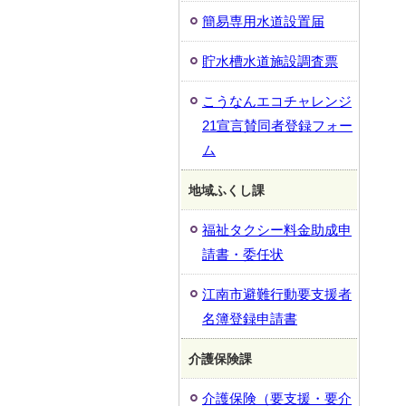
簡易専用水道設置届
貯水槽水道施設調査票
こうなんエコチャレンジ
21宣言賛同者登録フォー
ム
地域ふくし課
福祉タクシー料金助成申
請書・委任状
江南市避難行動要支援者
名簿登録申請書
介護保険課
介護保険（要支援・要介