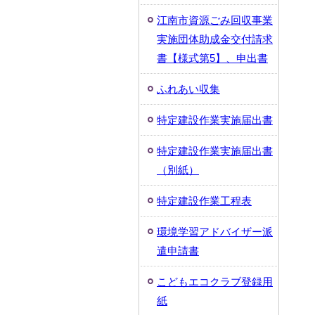
江南市資源ごみ回収事業
実施団体助成金交付請求
書【様式第5】、申出書
ふれあい収集
特定建設作業実施届出書
特定建設作業実施届出書
（別紙）
特定建設作業工程表
環境学習アドバイザー派
遣申請書
こどもエコクラブ登録用
紙