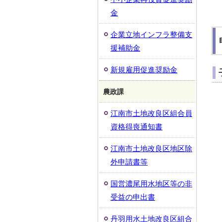
金
企業立地インフラ整備支
援補助金
新規雇用促進奨励金
農政課
江南市土地改良区組合員
資格得喪通知書
江南市土地改良区地区除
外申請書等
国営濃尾用水地区等の非
受益の申出書
丹羽用水土地改良区組合