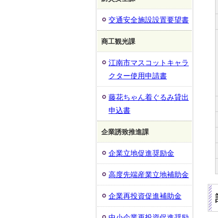
交通安全施設設置要望書
商工観光課
江南市マスコットキャラ
クター使用申請書
藤花ちゃん着ぐるみ貸出
申込書
企業誘致推進課
企業立地促進奨励金
高度先端産業立地補助金
企業再投資促進補助金
中小企業再投資促進奨励