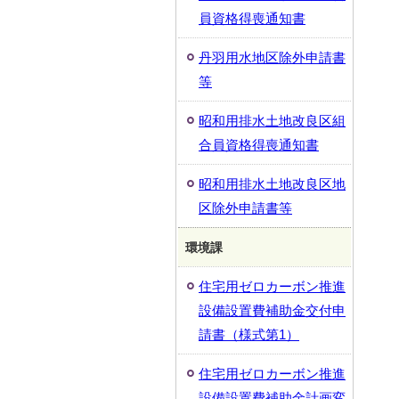
員資格得喪通知書
丹羽用水地区除外申請書
等
昭和用排水土地改良区組
合員資格得喪通知書
昭和用排水土地改良区地
区除外申請書等
環境課
住宅用ゼロカーボン推進
設備設置費補助金交付申
請書（様式第1）
住宅用ゼロカーボン推進
設備設置費補助金計画変