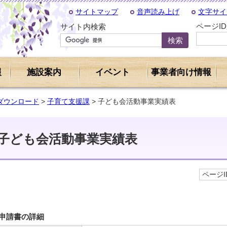
サイトマップ
音声読み上げ
文字サイ
ページI
サイト内検索
報
施設案内
イベント
事業者向け情報
ダウンロード
>
子育て支援課
> 子ども会活動事業実績表
子ども会活動事業実績表
ページID
申請書の詳細