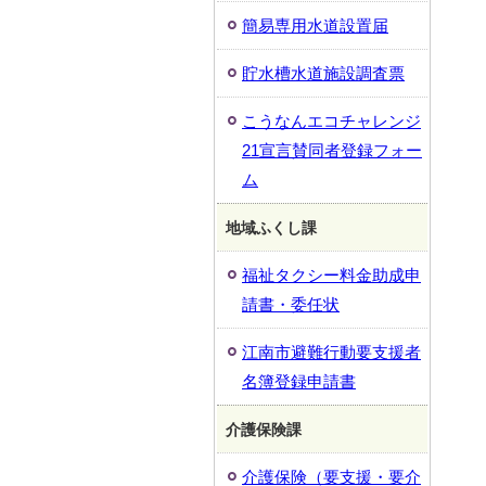
簡易専用水道設置届
貯水槽水道施設調査票
こうなんエコチャレンジ
21宣言賛同者登録フォー
ム
地域ふくし課
福祉タクシー料金助成申
請書・委任状
江南市避難行動要支援者
名簿登録申請書
介護保険課
介護保険（要支援・要介