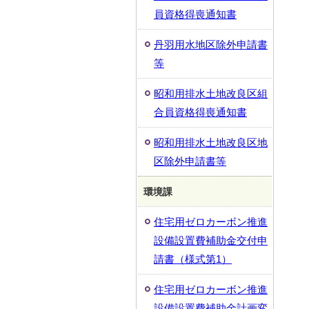
員資格得喪通知書
丹羽用水地区除外申請書
等
昭和用排水土地改良区組
合員資格得喪通知書
昭和用排水土地改良区地
区除外申請書等
環境課
住宅用ゼロカーボン推進
設備設置費補助金交付申
請書（様式第1）
住宅用ゼロカーボン推進
設備設置費補助金計画変