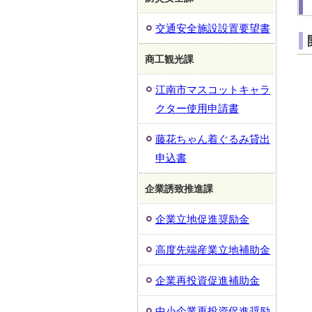
交通安全施設設置要望書
商工観光課
江南市マスコットキャラ
クター使用申請書
藤花ちゃん着ぐるみ貸出
申込書
企業誘致推進課
企業立地促進奨励金
高度先端産業立地補助金
企業再投資促進補助金
中小企業再投資促進奨励