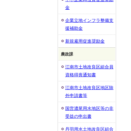
金
企業立地インフラ整備支
援補助金
新規雇用促進奨励金
農政課
江南市土地改良区組合員
資格得喪通知書
江南市土地改良区地区除
外申請書等
国営濃尾用水地区等の非
受益の申出書
丹羽用水土地改良区組合