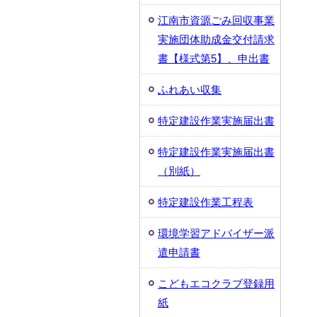
江南市資源ごみ回収事業
実施団体助成金交付請求
書【様式第5】、申出書
ふれあい収集
特定建設作業実施届出書
特定建設作業実施届出書
（別紙）
特定建設作業工程表
環境学習アドバイザー派
遣申請書
こどもエコクラブ登録用
紙