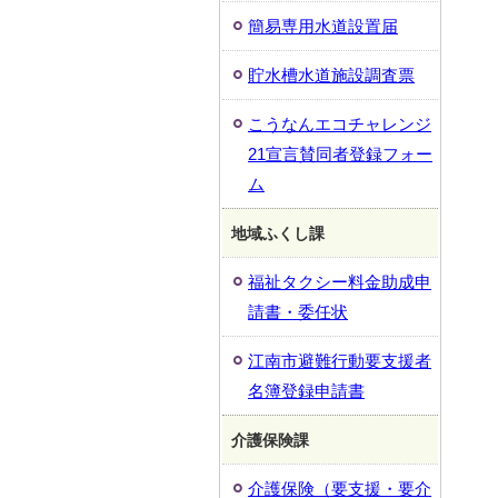
簡易専用水道設置届
貯水槽水道施設調査票
こうなんエコチャレンジ
21宣言賛同者登録フォー
ム
地域ふくし課
福祉タクシー料金助成申
請書・委任状
江南市避難行動要支援者
名簿登録申請書
介護保険課
介護保険（要支援・要介