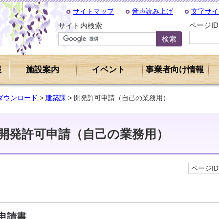
サイトマップ
音声読み上げ
文字サイ
ページI
サイト内検索
報
施設案内
イベント
事業者向け情報
ダウンロード
>
建築課
> 開発許可申請（自己の業務用）
開発許可申請（自己の業務用）
ページID 
申請書