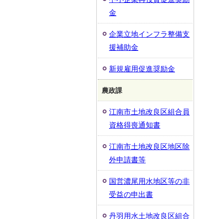
金
企業立地インフラ整備支
援補助金
新規雇用促進奨励金
農政課
江南市土地改良区組合員
資格得喪通知書
江南市土地改良区地区除
外申請書等
国営濃尾用水地区等の非
受益の申出書
丹羽用水土地改良区組合