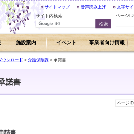
サイトマップ
音声読み上げ
文字サイ
ページI
サイト内検索
報
施設案内
イベント
事業者向け情報
ダウンロード
>
介護保険課
> 承諾書
承諾書
ページID 
申請書