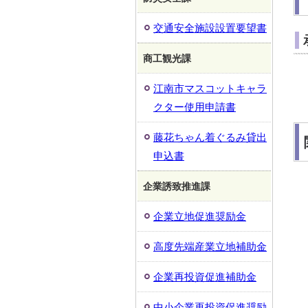
交通安全施設設置要望書
商工観光課
江南市マスコットキャラ
クター使用申請書
藤花ちゃん着ぐるみ貸出
申込書
企業誘致推進課
企業立地促進奨励金
高度先端産業立地補助金
企業再投資促進補助金
中小企業再投資促進奨励