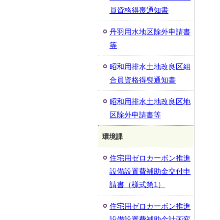
員資格得喪通知書
丹羽用水地区除外申請書
等
昭和用排水土地改良区組
合員資格得喪通知書
昭和用排水土地改良区地
区除外申請書等
環境課
住宅用ゼロカーボン推進
設備設置費補助金交付申
請書（様式第1）
住宅用ゼロカーボン推進
設備設置費補助金計画変