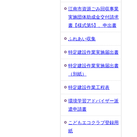
江南市資源ごみ回収事業
実施団体助成金交付請求
書【様式第5】、申出書
ふれあい収集
特定建設作業実施届出書
特定建設作業実施届出書
（別紙）
特定建設作業工程表
環境学習アドバイザー派
遣申請書
こどもエコクラブ登録用
紙