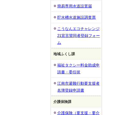
簡易専用水道設置届
貯水槽水道施設調査票
こうなんエコチャレンジ
21宣言賛同者登録フォー
ム
地域ふくし課
福祉タクシー料金助成申
請書・委任状
江南市避難行動要支援者
名簿登録申請書
介護保険課
介護保険（要支援・要介