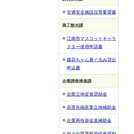
交通安全施設設置要望書
商工観光課
江南市マスコットキャラ
クター使用申請書
藤花ちゃん着ぐるみ貸出
申込書
企業誘致推進課
企業立地促進奨励金
高度先端産業立地補助金
企業再投資促進補助金
中小企業再投資促進奨励