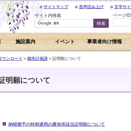
サイトマップ
音声読み上げ
文字サイ
ページI
サイト内検索
報
施設案内
イベント
事業者向け情報
ダウンロード
>
都市計画課
> 証明願について
証明願について
納税猶予の特例適用の農地等該当証明願について