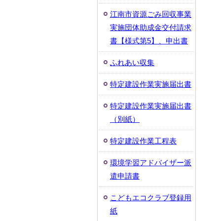
江南市資源ごみ回収事業
実施団体助成金交付請求
書【様式第5】、申出書
ふれあい収集
特定建設作業実施届出書
特定建設作業実施届出書
（別紙）
特定建設作業工程表
環境学習アドバイザー派
遣申請書
こどもエコクラブ登録用
紙