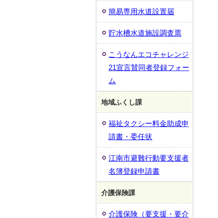
簡易専用水道設置届
貯水槽水道施設調査票
こうなんエコチャレンジ
21宣言賛同者登録フォー
ム
地域ふくし課
福祉タクシー料金助成申
請書・委任状
江南市避難行動要支援者
名簿登録申請書
介護保険課
介護保険（要支援・要介