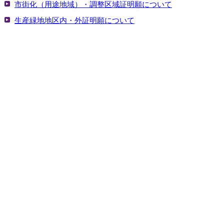
市街化（用途地域）・調整区域証明願について
生産緑地地区内・外証明願について