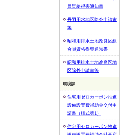
員資格得喪通知書
丹羽用水地区除外申請書
等
昭和用排水土地改良区組
合員資格得喪通知書
昭和用排水土地改良区地
区除外申請書等
環境課
住宅用ゼロカーボン推進
設備設置費補助金交付申
請書（様式第1）
住宅用ゼロカーボン推進
設備設置費補助金計画変