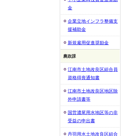
金
企業立地インフラ整備支
援補助金
新規雇用促進奨励金
農政課
江南市土地改良区組合員
資格得喪通知書
江南市土地改良区地区除
外申請書等
国営濃尾用水地区等の非
受益の申出書
丹羽用水土地改良区組合