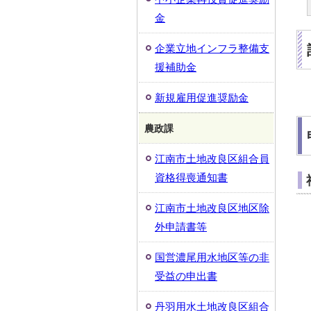
金
企業立地インフラ整備支
援補助金
新規雇用促進奨励金
農政課
江南市土地改良区組合員
資格得喪通知書
江南市土地改良区地区除
外申請書等
国営濃尾用水地区等の非
受益の申出書
丹羽用水土地改良区組合