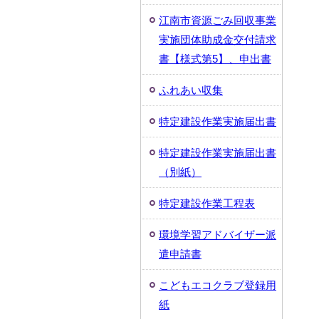
江南市資源ごみ回収事業
実施団体助成金交付請求
書【様式第5】、申出書
ふれあい収集
特定建設作業実施届出書
特定建設作業実施届出書
（別紙）
特定建設作業工程表
環境学習アドバイザー派
遣申請書
こどもエコクラブ登録用
紙