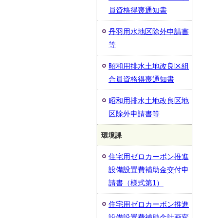
員資格得喪通知書
丹羽用水地区除外申請書
等
昭和用排水土地改良区組
合員資格得喪通知書
昭和用排水土地改良区地
区除外申請書等
環境課
住宅用ゼロカーボン推進
設備設置費補助金交付申
請書（様式第1）
住宅用ゼロカーボン推進
設備設置費補助金計画変