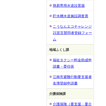
簡易専用水道設置届
貯水槽水道施設調査票
こうなんエコチャレンジ
21宣言賛同者登録フォー
ム
地域ふくし課
福祉タクシー料金助成申
請書・委任状
江南市避難行動要支援者
名簿登録申請書
介護保険課
介護保険（要支援・要介