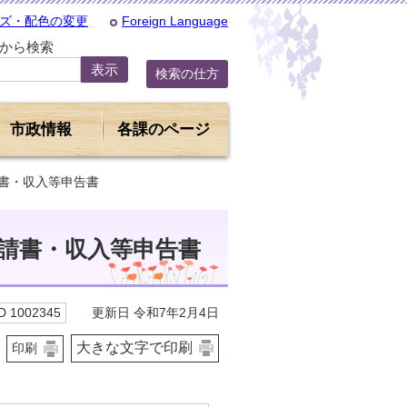
ズ・配色の変更
Foreign Language
Dから検索
検索の仕方
市政情報
各課のページ
請書・収入等申告書
請書・収入等申告書
更新日 令和7年2月4日
 1002345
大きな文字で印刷
印刷