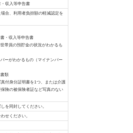
書・収入等申告書
た場合、利用者負担額の軽減認定を
。
請書・収入等申告書
一世帯員の預貯金の状況がわかるも
ンバーがわかるもの（マイナンバー
認書類
真付身分証明書を1つ、または介護
療保険の被保険者証など写真のない
写しを同封してください。
合わせください。