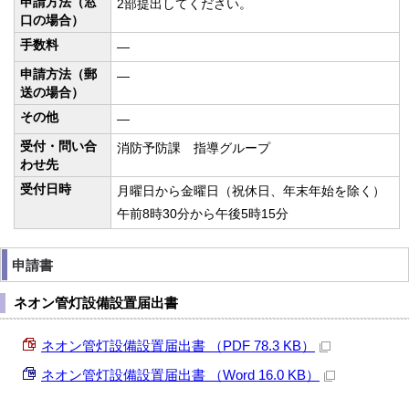
申請方法（窓
2部提出してください。
口の場合）
手数料
—
申請方法（郵
—
送の場合）
その他
—
受付・問い合
消防予防課 指導グループ
わせ先
受付日時
月曜日から金曜日（祝休日、年末年始を除く）
午前8時30分から午後5時15分
申請書
ネオン管灯設備設置届出書
ネオン管灯設備設置届出書 （PDF 78.3 KB）
ネオン管灯設備設置届出書 （Word 16.0 KB）