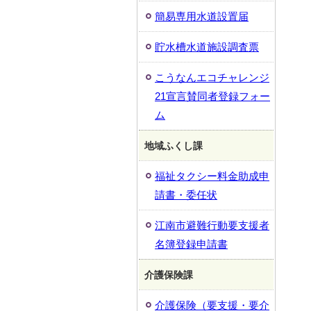
簡易専用水道設置届
貯水槽水道施設調査票
こうなんエコチャレンジ
21宣言賛同者登録フォー
ム
地域ふくし課
福祉タクシー料金助成申
請書・委任状
江南市避難行動要支援者
名簿登録申請書
介護保険課
介護保険（要支援・要介