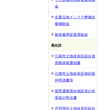
金
企業立地インフラ整備支
援補助金
新規雇用促進奨励金
農政課
江南市土地改良区組合員
資格得喪通知書
江南市土地改良区地区除
外申請書等
国営濃尾用水地区等の非
受益の申出書
丹羽用水土地改良区組合