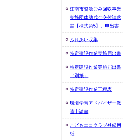
江南市資源ごみ回収事業
実施団体助成金交付請求
書【様式第5】、申出書
ふれあい収集
特定建設作業実施届出書
特定建設作業実施届出書
（別紙）
特定建設作業工程表
環境学習アドバイザー派
遣申請書
こどもエコクラブ登録用
紙