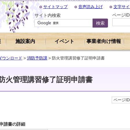
サイトマップ
音声読み上げ
文字サイ
ページI
サイト内検索
報
施設案内
イベント
事業者向け情報
ダウンロード
>
消防予防課
> 防火管理講習修了証明申請書
防火管理講習修了証明申請書
ページID 
申請書の詳細