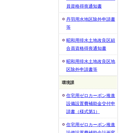
員資格得喪通知書
丹羽用水地区除外申請書
等
昭和用排水土地改良区組
合員資格得喪通知書
昭和用排水土地改良区地
区除外申請書等
環境課
住宅用ゼロカーボン推進
設備設置費補助金交付申
請書（様式第1）
住宅用ゼロカーボン推進
設備設置費補助金計画変