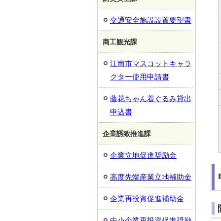
交通安全施設設置要望書
商工観光課
江南市マスコットキャラ
クター使用申請書
藤花ちゃん着ぐるみ貸出
申込書
企業誘致推進課
企業立地促進奨励金
高度先端産業立地補助金
企業再投資促進補助金
中小企業再投資促進奨励