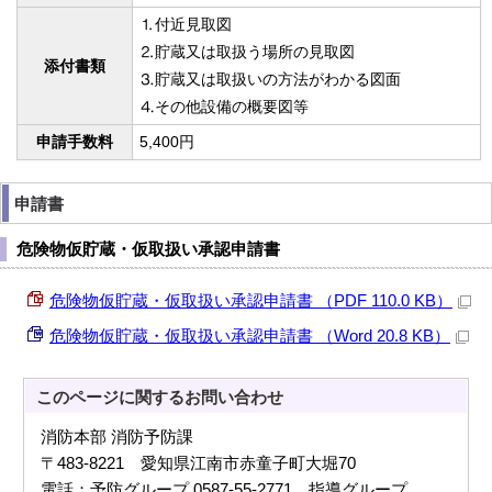
⒈付近見取図
⒉貯蔵又は取扱う場所の見取図
添付書類
⒊貯蔵又は取扱いの方法がわかる図面
⒋その他設備の概要図等
申請手数料
5,400円
申請書
危険物仮貯蔵・仮取扱い承認申請書
危険物仮貯蔵・仮取扱い承認申請書 （PDF 110.0 KB）
危険物仮貯蔵・仮取扱い承認申請書 （Word 20.8 KB）
このページに関する
お問い合わせ
消防本部 消防予防課
〒483-8221 愛知県江南市赤童子町大堀70
電話：予防グループ 0587-55-2771、指導グループ