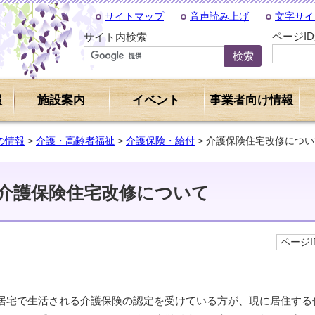
サイトマップ
音声読み上げ
文字サイ
ページI
サイト内検索
報
施設案内
イベント
事業者向け情報
の情報
>
介護・高齢者福祉
>
介護保険・給付
> 介護保険住宅改修につい
介護保険住宅改修について
ページID
居宅で生活される介護保険の認定を受けている方が、現に居住する