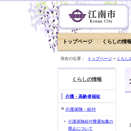
トップページ
くらしの情
現在の位置：
トップページ
>
くらし
くらしの情報
介護・高齢者福祉
介護保険・給付
介護保険給付費通知書の
廃止について