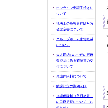
オンライン申請手続きに
ついて
税法上の障害者控除対象
者認定書について
グループホーム家賃軽減
について
大人用紙おむつ代の医療
費控除に係る確認書の交
付について
介護保険料について
賦課決定の期間制限
介護保険料（普通徴収）
の口座振替について（お
知らせ）