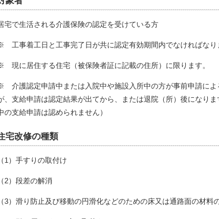
対象者
居宅で生活される介護保険の認定を受けている方
※ 工事着工日と工事完了日が共に認定有効期間内でなければなり
※ 現に居住する住宅（被保険者証に記載の住所）に限ります。
※ 介護認定申請中または入院中や施設入所中の方が事前申請によ
が、支給申請は認定結果が出てから、または退院（所）後になりま
中の支給申請は認められません）
住宅改修の種類
（1）手すりの取付け
（2）段差の解消
（3）滑り防止及び移動の円滑化などのための床又は通路面の材料