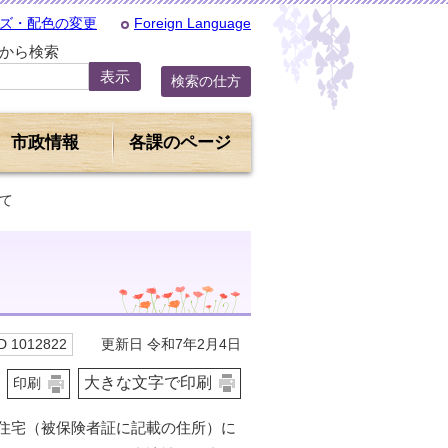
ズ・配色の変更
Foreign Language
Dから検索
検索の仕方
市政情報
各課のページ
て
更新日 令和7年2月4日
 1012822
大きな文字で印刷
印刷
住宅（被保険者証に記載の住所）に