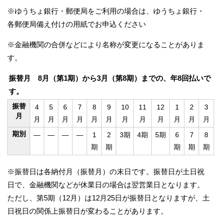
※ゆうちょ銀行・郵便局をご利用の場合は、ゆうちょ銀行・
各郵便局備え付けの用紙でお申込ください
※金融機関の合併などにより名称が変更になることがありま
す。
振替月 8月（第1期）から3月（第8期）までの、年8回払いで
す。
振替
4
5
6
7
8
9
10
11
12
1
2
3
月
月
月
月
月
月
月
月
月
月
月
月
月
期別
―
―
―
―
1
2
3期
4期
5期
6
7
8
期
期
期
期
期
※振替日は各納付月（振替月）の末日です。振替日が土日祝
日で、金融機関などが休業日の場合は翌営業日となります。
ただし、第5期（12月）は12月25日が振替日となりますが、土
日祝日の関係上振替日が変わることがあります。