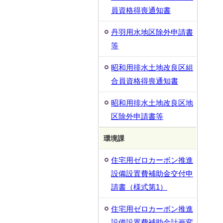
員資格得喪通知書
丹羽用水地区除外申請書
等
昭和用排水土地改良区組
合員資格得喪通知書
昭和用排水土地改良区地
区除外申請書等
環境課
住宅用ゼロカーボン推進
設備設置費補助金交付申
請書（様式第1）
住宅用ゼロカーボン推進
設備設置費補助金計画変