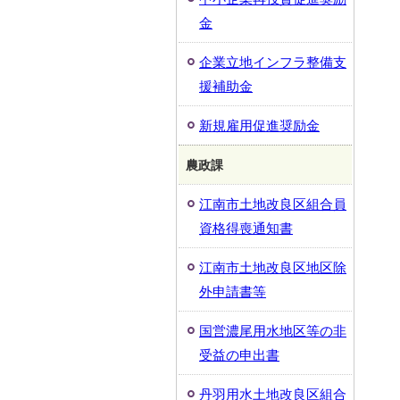
金
企業立地インフラ整備支
援補助金
新規雇用促進奨励金
農政課
江南市土地改良区組合員
資格得喪通知書
江南市土地改良区地区除
外申請書等
国営濃尾用水地区等の非
受益の申出書
丹羽用水土地改良区組合