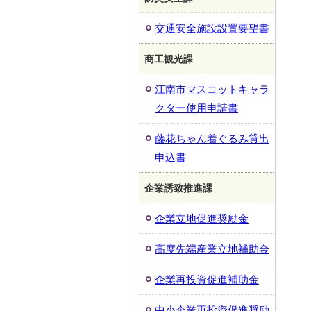
交通安全施設設置要望書
商工観光課
江南市マスコットキャラ
クター使用申請書
藤花ちゃん着ぐるみ貸出
申込書
企業誘致推進課
企業立地促進奨励金
高度先端産業立地補助金
企業再投資促進補助金
中小企業再投資促進奨励