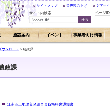
サイトマップ
音声読み上げ
文字サイ
ページI
サイト内検索
報
施設案内
イベント
事業者向け情報
ダウンロード
> 農政課
農政課
江南市土地改良区組合員資格得喪通知書