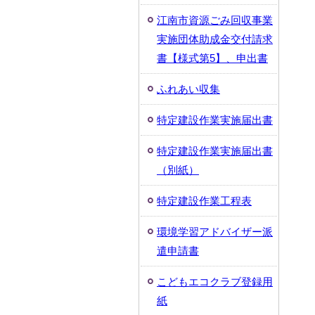
江南市資源ごみ回収事業
実施団体助成金交付請求
書【様式第5】、申出書
ふれあい収集
特定建設作業実施届出書
特定建設作業実施届出書
（別紙）
特定建設作業工程表
環境学習アドバイザー派
遣申請書
こどもエコクラブ登録用
紙