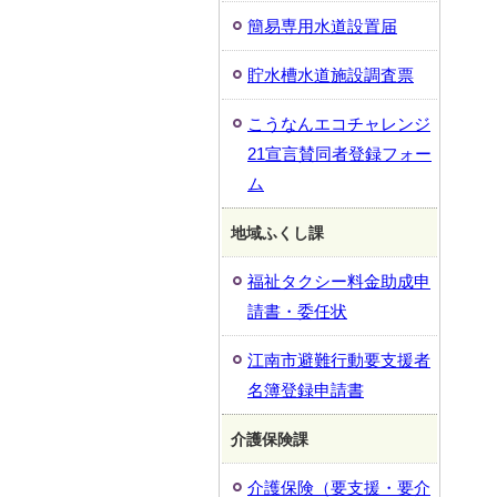
簡易専用水道設置届
貯水槽水道施設調査票
こうなんエコチャレンジ
21宣言賛同者登録フォー
ム
地域ふくし課
福祉タクシー料金助成申
請書・委任状
江南市避難行動要支援者
名簿登録申請書
介護保険課
介護保険（要支援・要介