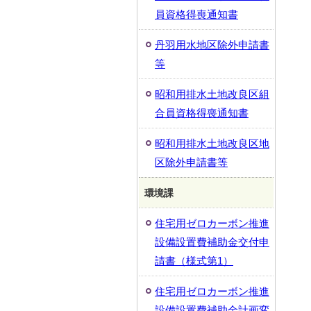
員資格得喪通知書
丹羽用水地区除外申請書
等
昭和用排水土地改良区組
合員資格得喪通知書
昭和用排水土地改良区地
区除外申請書等
環境課
住宅用ゼロカーボン推進
設備設置費補助金交付申
請書（様式第1）
住宅用ゼロカーボン推進
設備設置費補助金計画変