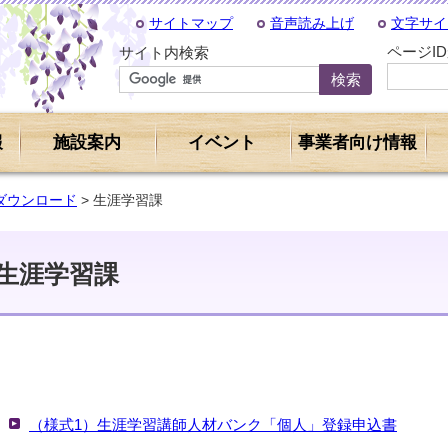
サイトマップ
音声読み上げ
文字サイ
ページI
サイト内検索
報
施設案内
イベント
事業者向け情報
ダウンロード
> 生涯学習課
生涯学習課
（様式1）生涯学習講師人材バンク「個人」登録申込書