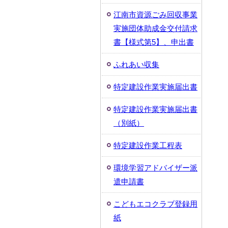
江南市資源ごみ回収事業
実施団体助成金交付請求
書【様式第5】、申出書
ふれあい収集
特定建設作業実施届出書
特定建設作業実施届出書
（別紙）
特定建設作業工程表
環境学習アドバイザー派
遣申請書
こどもエコクラブ登録用
紙