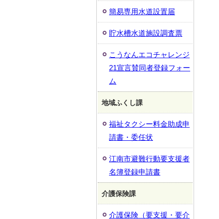
簡易専用水道設置届
貯水槽水道施設調査票
こうなんエコチャレンジ
21宣言賛同者登録フォー
ム
地域ふくし課
福祉タクシー料金助成申
請書・委任状
江南市避難行動要支援者
名簿登録申請書
介護保険課
介護保険（要支援・要介