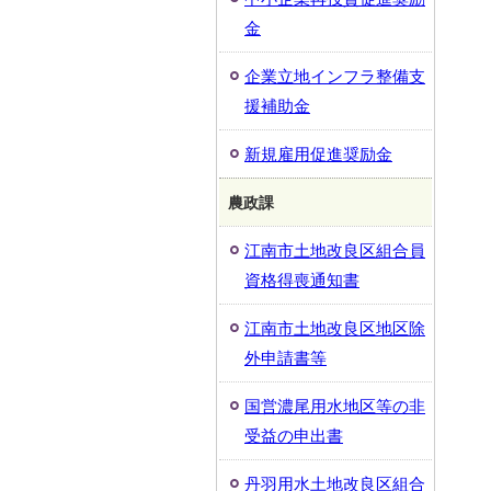
金
企業立地インフラ整備支
援補助金
新規雇用促進奨励金
農政課
江南市土地改良区組合員
資格得喪通知書
江南市土地改良区地区除
外申請書等
国営濃尾用水地区等の非
受益の申出書
丹羽用水土地改良区組合