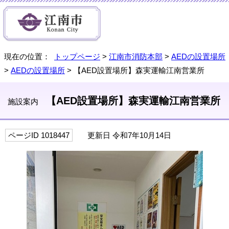
現在の位置：
トップページ
>
江南市消防本部
>
AEDの設置場所
>
AEDの設置場所
> 【AED設置場所】森実運輸江南営業所
【AED設置場所】森実運輸江南営業所
施設案内
ページID 1018447
更新日 令和7年10月14日