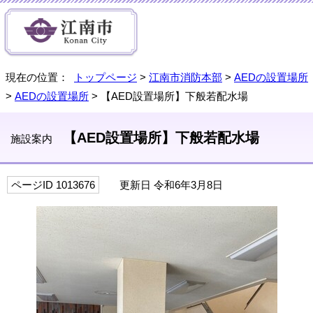
現在の位置：
トップページ
>
江南市消防本部
>
AEDの設置場所
>
AEDの設置場所
> 【AED設置場所】下般若配水場
【AED設置場所】下般若配水場
施設案内
ページID 1013676
更新日 令和6年3月8日