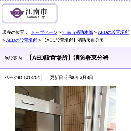
現在の位置：
トップページ
>
江南市消防本部
>
AEDの設置場所
>
AEDの設置場所
> 【AED設置場所】消防署東分署
【AED設置場所】消防署東分署
施設案内
ページID 1013754
更新日 令和6年3月8日