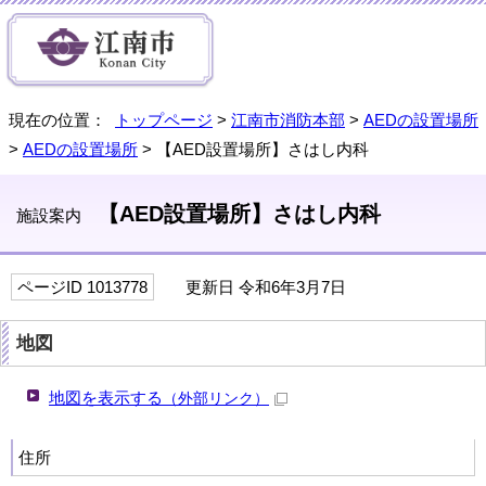
現在の位置：
トップページ
>
江南市消防本部
>
AEDの設置場所
>
AEDの設置場所
> 【AED設置場所】さはし内科
【AED設置場所】さはし内科
施設案内
ページID 1013778
更新日 令和6年3月7日
地図
地図を表示する
（外部リンク）
住所