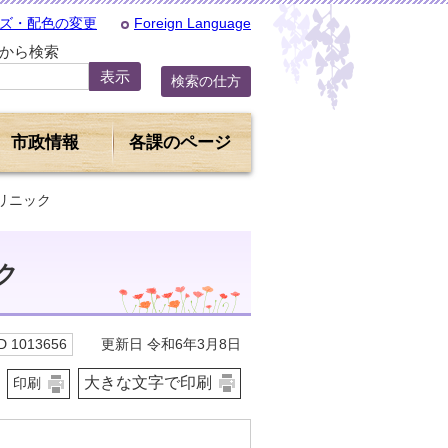
ズ・配色の変更
Foreign Language
Dから検索
検索の仕方
市政情報
各課のページ
クリニック
ク
更新日 令和6年3月8日
 1013656
大きな文字で印刷
印刷