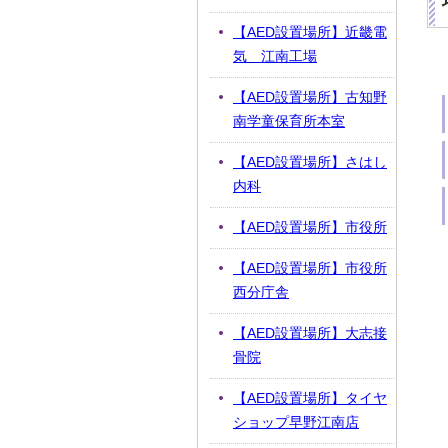
【AED設置場所】近畿電
気 江南工場
【AED設置場所】古知野
南学童保育所本室
【AED設置場所】さはし
内科
【AED設置場所】市役所
【AED設置場所】市役所
西分庁舎
【AED設置場所】大志接
骨院
【AED設置場所】タイヤ
ショップ早野江南店