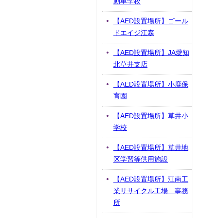
動車学校
【AED設置場所】ゴール
ドエイジ江森
【AED設置場所】JA愛知
北草井支店
【AED設置場所】小鹿保
育園
【AED設置場所】草井小
学校
【AED設置場所】草井地
区学習等供用施設
【AED設置場所】江南工
業リサイクル工場 事務
所