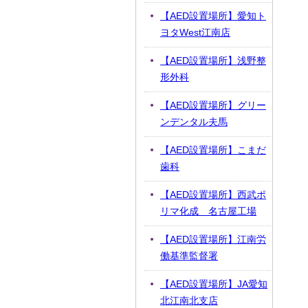
【AED設置場所】愛知ト
ヨタWest江南店
【AED設置場所】浅野整
形外科
【AED設置場所】グリー
ンデンタル夫馬
【AED設置場所】こまだ
歯科
【AED設置場所】西武ポ
リマ化成 名古屋工場
【AED設置場所】江南労
働基準監督署
【AED設置場所】JA愛知
北江南北支店