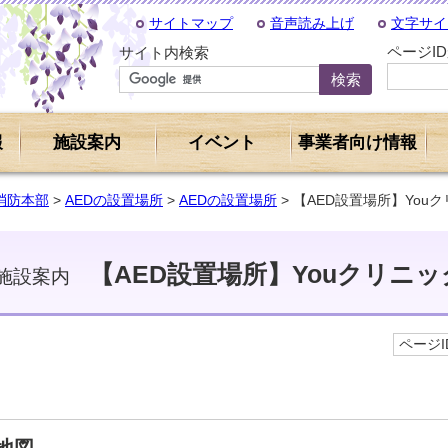
サイトマップ
音声読み上げ
文字サイ
ページI
サイト内検索
報
施設案内
イベント
事業者向け情報
消防本部
>
AEDの設置場所
>
AEDの設置場所
> 【AED設置場所】You
【AED設置場所】Youクリニッ
施設案内
ページID