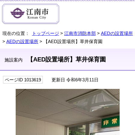
現在の位置：
トップページ
>
江南市消防本部
>
AEDの設置場所
>
AEDの設置場所
> 【AED設置場所】草井保育園
【AED設置場所】草井保育園
施設案内
ページID 1013619
更新日 令和6年3月11日