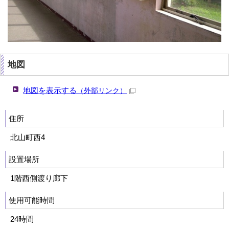
地図
地図を表示する
（外部リンク）
住所
北山町西4
設置場所
1階西側渡り廊下
使用可能時間
24時間