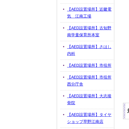
【AED設置場所】近畿電
気 江南工場
【AED設置場所】古知野
南学童保育所本室
【AED設置場所】さはし
内科
【AED設置場所】市役所
【AED設置場所】市役所
西分庁舎
【AED設置場所】大志接
骨院
【AED設置場所】タイヤ
ショップ早野江南店