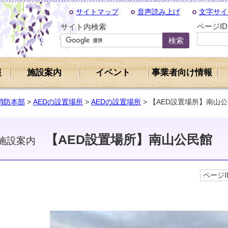
サイトマップ
音声読み上げ
文字サイ
ページI
サイト内検索
報
施設案内
イベント
事業者向け情報
消防本部
>
AEDの設置場所
>
AEDの設置場所
> 【AED設置場所】南山
【AED設置場所】南山公民館
施設案内
ページID