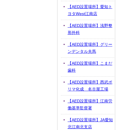
【AED設置場所】愛知ト
ヨタWest江南店
【AED設置場所】浅野整
形外科
【AED設置場所】グリー
ンデンタル夫馬
【AED設置場所】こまだ
歯科
【AED設置場所】西武ポ
リマ化成 名古屋工場
【AED設置場所】江南労
働基準監督署
【AED設置場所】JA愛知
北江南北支店