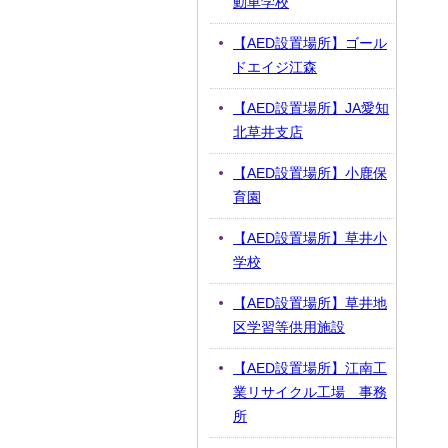
動車学校
【AED設置場所】ゴール
ドエイジ江森
【AED設置場所】JA愛知
北草井支店
【AED設置場所】小鹿保
育園
【AED設置場所】草井小
学校
【AED設置場所】草井地
区学習等供用施設
【AED設置場所】江南工
業リサイクル工場 事務
所