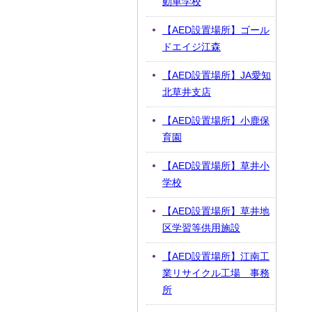
動車学校
【AED設置場所】ゴール
ドエイジ江森
【AED設置場所】JA愛知
北草井支店
【AED設置場所】小鹿保
育園
【AED設置場所】草井小
学校
【AED設置場所】草井地
区学習等供用施設
【AED設置場所】江南工
業リサイクル工場 事務
所