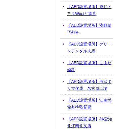
【AED設置場所】愛知ト
ヨタWest江南店
【AED設置場所】浅野整
形外科
【AED設置場所】グリー
ンデンタル夫馬
【AED設置場所】こまだ
歯科
【AED設置場所】西武ポ
リマ化成 名古屋工場
【AED設置場所】江南労
働基準監督署
【AED設置場所】JA愛知
北江南北支店