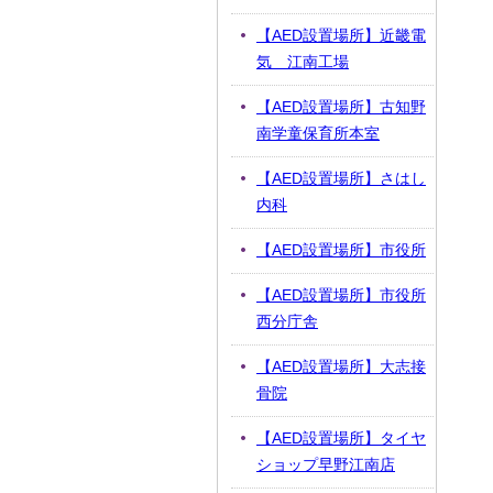
【AED設置場所】近畿電
気 江南工場
【AED設置場所】古知野
南学童保育所本室
【AED設置場所】さはし
内科
【AED設置場所】市役所
【AED設置場所】市役所
西分庁舎
【AED設置場所】大志接
骨院
【AED設置場所】タイヤ
ショップ早野江南店