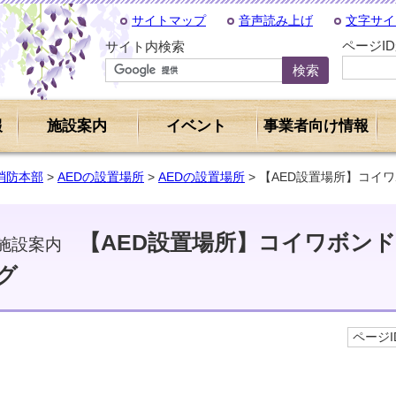
サイトマップ
音声読み上げ
文字サイ
ページI
サイト内検索
報
施設案内
イベント
事業者向け情報
消防本部
>
AEDの設置場所
>
AEDの設置場所
> 【AED設置場所】コイ
【AED設置場所】コイワボン
施設案内
グ
ページID