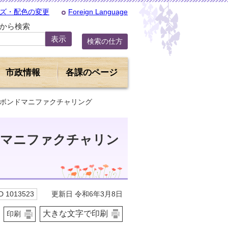
ズ・配色の変更
Foreign Language
Dから検索
検索の仕方
市政情報
各課のページ
ワボンドマニファクチャリング
ドマニファクチャリン
更新日 令和6年3月8日
 1013523
大きな文字で印刷
印刷